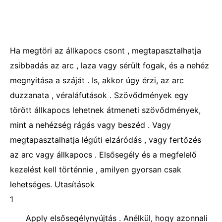
Ha megtöri az állkapocs csont , megtapasztalhatja
zsibbadás az arc , laza vagy sérült fogak, és a nehéz
megnyitása a száját . Is, akkor úgy érzi, az arc
duzzanata , véraláfutások . Szövődmények egy
törött állkapocs lehetnek átmeneti szövődmények,
mint a nehézség rágás vagy beszéd . Vagy
megtapasztalhatja légúti elzáródás , vagy fertőzés
az arc vagy állkapocs . Elsősegély és a megfelelő
kezelést kell történnie , amilyen gyorsan csak
lehetséges. Utasítások
1
Apply elsősegélynyújtás . Anélkül, hogy azonnali