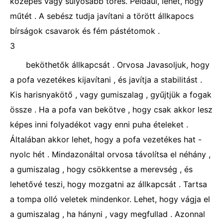
közepes vagy súlyosabb törés. Például, lehet, hogy
műtét . A sebész tudja javítani a törött állkapocs
bírságok csavarok és fém pástétomok .
3
beköthetők állkapcsát . Orvosa Javasoljuk, hogy
a pofa vezetékes kijavítani , és javítja a stabilitást .
Kis harisnyakötő , vagy gumiszalag , gyűjtjük a fogak
össze . Ha a pofa van bekötve , hogy csak akkor lesz
képes inni folyadékot vagy enni puha ételeket .
Általában akkor lehet, hogy a pofa vezetékes hat -
nyolc hét . Mindazonáltal orvosa távolítsa el néhány ,
a gumiszalag , hogy csökkentse a merevség , és
lehetővé teszi, hogy mozgatni az állkapcsát . Tartsa
a tompa olló veletek mindenkor. Lehet, hogy vágja el
a gumiszalag , ha hányni , vagy megfullad . Azonnal