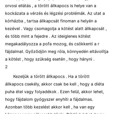
orvosi ellátás , a törött állkapocs is helye van a
kockázata a vérzés és légzési problémák. Az utat a
kórházba , tartsa állkapcsát finoman a helyén a
kezével . Vagy csomagolja a kötést alatt állkapcsát ,
és több mint a fejedre . Az ideiglenes kötést
megakadályozza a pofa mozog, és csökkenti a r
fájdalmat. Győződjön meg róla, könnyedén eltávolítja
a kötést , hogy szükség esetén , hogy hányni .
2
Kezeljük a törött állkapocs . Ha a törött
állkapocs csekély, akkor csak be kell , hogy a diéta
puha étel vagy folyadékok . Ezen felül, akkor lehet,
hogy fájdalom gyógyszer enyhíti a fájdalmas.
Azonban több kezelést akkor kell , ha van egy