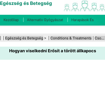
Egészség és Betegség
Kezdőlap
Alternatív Gyógyászat
Harapások És
Csípések
Rák
Betegségek És Kezelések
Száj- És
| |
Egészség és Betegség
> |
Conditions & Treatments
|
Csonttörés (ellátás)
Fogegészség
Diéta És Táplálkozás
Családi
Hogyan viselkedni Erősít a törött állkapocs
Egészség
Egészségügyi Ágazat
Mentális Egészség
Közegészségügy És Biztonság
Sebészet És
Beavatkozások