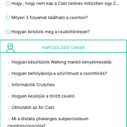
Hogy , hogy nem kap a Cast nedves miközben egy Zuhany
Milyen 3 folyamat található a csonton?
Hogyan birkózik meg a csuklótöréssel?
Szerelési útmutató Crutches
KAPCSOLÓDÓ CIKKEK
Hogyan készítsünk Walking mankó kényelmesebb
Hogyan befolyásolja a szívritmust a csonttörés?
Információk Crutches
Hogyan kezeljük a törött csukló
Útmutatót az Air Cast
Mi a distalis phalanges subperiosteum
csontreszorpciója?