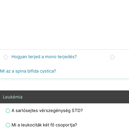
Hogyan terjed a mono terjedés?
Mi az a spina bifida cystica?
Leukémia
A sarlósejtes vérszegénység STD?
Mi a leukociták két fő csoportja?