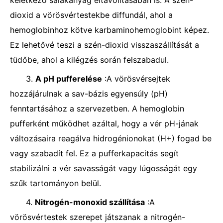
keletkező salakanyag eltávolításában is. A szén-
dioxid a vörösvértestekbe diffundál, ahol a
hemoglobinhoz kötve karbaminohemoglobint képez.
Ez lehetővé teszi a szén-dioxid visszaszállítását a
tüdőbe, ahol a kilégzés során felszabadul.
3.
A pH pufferelése
:A vörösvérsejtek
hozzájárulnak a sav-bázis egyensúly (pH)
fenntartásához a szervezetben. A hemoglobin
pufferként működhet azáltal, hogy a vér pH-jának
változásaira reagálva hidrogénionokat (H+) fogad be
vagy szabadít fel. Ez a pufferkapacitás segít
stabilizálni a vér savasságát vagy lúgosságát egy
szűk tartományon belül.
4.
Nitrogén-monoxid szállítása
:A
vörösvértestek szerepet játszanak a nitrogén-