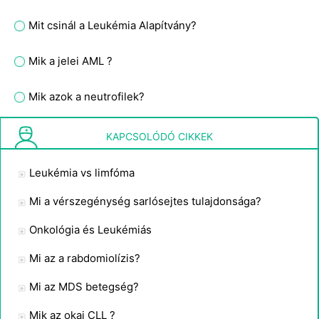
Mit csinál a Leukémia Alapítvány?
Mik a jelei AML ?
Mik azok a neutrofilek?
Létezik szívleukémia nevű betegség?
KAPCSOLÓDÓ CIKKEK
Leukémia vs limfóma
Mi a vérszegénység sarlósejtes tulajdonsága?
Onkológia és Leukémiás
Mi az a rabdomiolízis?
Mi az MDS betegség?
Mik az okai CLL ?