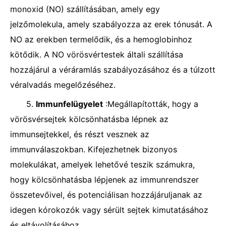
monoxid (NO) szállításában, amely egy
jelzőmolekula, amely szabályozza az erek tónusát. A
NO az erekben termelődik, és a hemoglobinhoz
kötődik. A NO vörösvértestek általi szállítása
hozzájárul a véráramlás szabályozásához és a túlzott
véralvadás megelőzéséhez.
5.
Immunfelügyelet
:Megállapították, hogy a
vörösvérsejtek kölcsönhatásba lépnek az
immunsejtekkel, és részt vesznek az
immunválaszokban. Kifejezhetnek bizonyos
molekulákat, amelyek lehetővé teszik számukra,
hogy kölcsönhatásba lépjenek az immunrendszer
összetevőivel, és potenciálisan hozzájáruljanak az
idegen kórokozók vagy sérült sejtek kimutatásához
és eltávolításához.