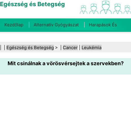
Egészség és Betegség
Kezdőlap
Alternatív Gyógyászat
Harapások És
Csípések
Rák
Betegségek És Kezelések
Száj- És
| |
Egészség és Betegség
> |
Cancer
|
Leukémia
Fogegészség
Diéta És Táplálkozás
Családi
Mit csinálnak a vörösvérsejtek a szervekben?
Egészség
Egészségügyi Ágazat
Mentális Egészség
Közegészségügy És Biztonság
Sebészet És
Beavatkozások