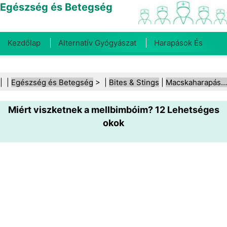
Egészség és Betegség
Kezdőlap
Alternatív Gyógyászat
Harapások És
Csípések
Rák
Betegségek És Kezelések
Száj- És
| |
Egészség és Betegség
> |
Bites & Stings
|
Macskaharapások
Fogegészség
Diéta És Táplálkozás
Családi
Miért viszketnek a mellbimbóim? 12 Lehetséges
Egészség
Egészségügyi Ágazat
Mentális Egészség
okok
Közegészségügy És Biztonság
Sebészet És
Beavatkozások