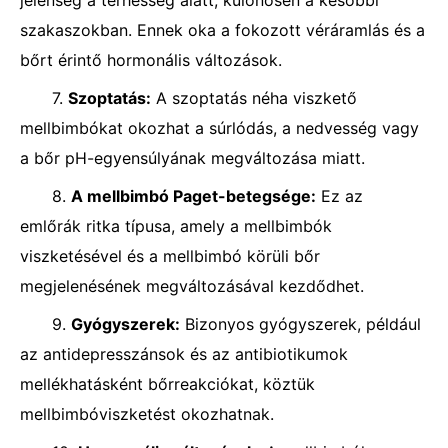
jelenség a terhesség alatt, különösen a későbbi
szakaszokban. Ennek oka a fokozott véráramlás és a
bőrt érintő hormonális változások.
7.
Szoptatás:
A szoptatás néha viszkető
mellbimbókat okozhat a súrlódás, a nedvesség vagy
a bőr pH-egyensúlyának megváltozása miatt.
8.
A mellbimbó Paget-betegsége:
Ez az
emlőrák ritka típusa, amely a mellbimbók
viszketésével és a mellbimbó körüli bőr
megjelenésének megváltozásával kezdődhet.
9.
Gyógyszerek:
Bizonyos gyógyszerek, például
az antidepresszánsok és az antibiotikumok
mellékhatásként bőrreakciókat, köztük
mellbimbóviszketést okozhatnak.