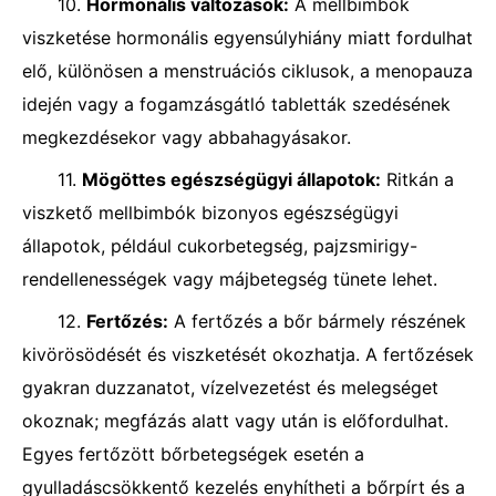
10.
Hormonális változások:
A mellbimbók
viszketése hormonális egyensúlyhiány miatt fordulhat
elő, különösen a menstruációs ciklusok, a menopauza
idején vagy a fogamzásgátló tabletták szedésének
megkezdésekor vagy abbahagyásakor.
11.
Mögöttes egészségügyi állapotok:
Ritkán a
viszkető mellbimbók bizonyos egészségügyi
állapotok, például cukorbetegség, pajzsmirigy-
rendellenességek vagy májbetegség tünete lehet.
12.
Fertőzés:
A fertőzés a bőr bármely részének
kivörösödését és viszketését okozhatja. A fertőzések
gyakran duzzanatot, vízelvezetést és melegséget
okoznak; megfázás alatt vagy után is előfordulhat.
Egyes fertőzött bőrbetegségek esetén a
gyulladáscsökkentő kezelés enyhítheti a bőrpírt és a