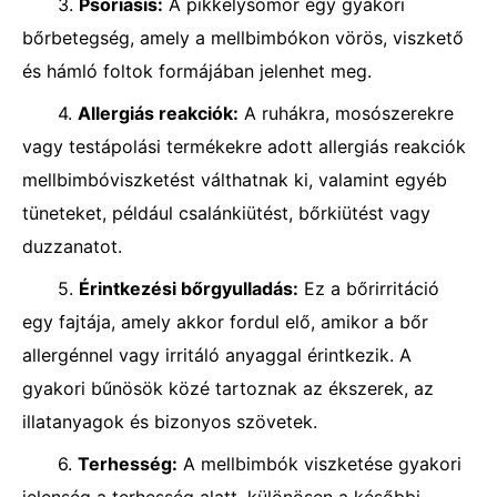
3.
Psoriasis:
A pikkelysömör egy gyakori
bőrbetegség, amely a mellbimbókon vörös, viszkető
és hámló foltok formájában jelenhet meg.
4.
Allergiás reakciók:
A ruhákra, mosószerekre
vagy testápolási termékekre adott allergiás reakciók
mellbimbóviszketést válthatnak ki, valamint egyéb
tüneteket, például csalánkiütést, bőrkiütést vagy
duzzanatot.
5.
Érintkezési bőrgyulladás:
Ez a bőrirritáció
egy fajtája, amely akkor fordul elő, amikor a bőr
allergénnel vagy irritáló anyaggal érintkezik. A
gyakori bűnösök közé tartoznak az ékszerek, az
illatanyagok és bizonyos szövetek.
6.
Terhesség:
A mellbimbók viszketése gyakori