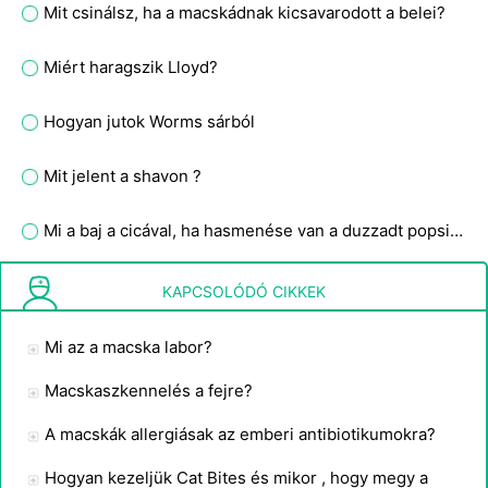
Mit csinálsz, ha a macskádnak kicsavarodott a belei?
Miért haragszik Lloyd?
Hogyan jutok Worms sárból
Mit jelent a shavon ?
Mi a baj a cicával, ha hasmenése van a duzzadt popsi mentén?
Hogyan gyógyul a macska orrkarcolása, amikor a reggeli allergia miatt kifújom az orrom, és lejön a varasodás az orromról?
KAPCSOLÓDÓ CIKKEK
Mi az a macska labor?
Macskaszkennelés a fejre?
A macskák allergiásak az emberi antibiotikumokra?
Hogyan kezeljük Cat Bites és mikor , hogy megy a