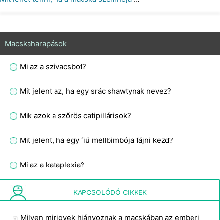
Macskaharapások
Mi az a szivacsbot?
Mit jelent az, ha egy srác shawtynak nevez?
Mik azok a szőrös catipillárisok?
Mit jelent, ha egy fiú mellbimbója fájni kezd?
Mi az a kataplexia?
Miért fáj a tizenéves fiúk mellbimbója?
KAPCSOLÓDÓ CIKKEK
Milyen mirigyek hiányoznak a macskában az emberi