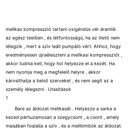
mellkas kompresszió tartani oxigéndús vér áramlik
az egész testben , és létfontosságú, ha az illető nem
lélegzik , mert a szív leáll pumpáló vért. Ahhoz, hogy
eredményesen újraéleszteni a mellkasi kompressziót ,
akkor tudnia kell, hogy hol helyezze el a kezét. Ha
nem nyomja meg a megfelelő helyre , akkor
károsíthatja a belső szerveket , és nem segít az a
személy lélegezni . Utasítások
1
Bare az áldozat mellkasát . Helyezze a sarka a
kezed párhuzamosan a szegycsont , a csont , amely
magában foglalja a szív , és a mellbimbók az áldozat.