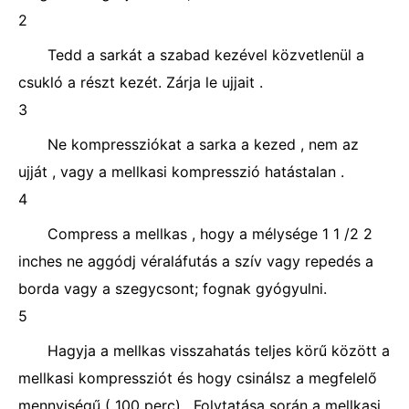
2
Tedd a sarkát a szabad kezével közvetlenül a
csukló a részt kezét. Zárja le ujjait .
3
Ne kompressziókat a sarka a kezed , nem az
ujját , vagy a mellkasi kompresszió hatástalan .
4
Compress a mellkas , hogy a mélysége 1 1 /2 2
inches ne aggódj véraláfutás a szív vagy repedés a
borda vagy a szegycsont; fognak gyógyulni.
5
Hagyja a mellkas visszahatás teljes körű között a
mellkasi kompressziót és hogy csinálsz a megfelelő
mennyiségű ( 100 perc) . Folytatása során a mellkasi