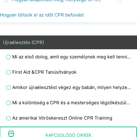
Hogyan töltsük el az időt CPR befúvást
Újraélesztés (CPR)
Mi az első dolog, amit egy személynek meg kell tennie az újraélesztés megkezdése előtt?
First Aid &CPR Tanúsítványok
Amikor újraélesztést végez egy babán, milyen helyzetben kell lennie a fejének?
Mi a különbség a CPR és a mesterséges légzőkészülék között?
Az amerikai Vöröskereszt Online CPR Training
Mennyi ideig tart a CPR?
KAPCSOLÓDÓ CIKKEK