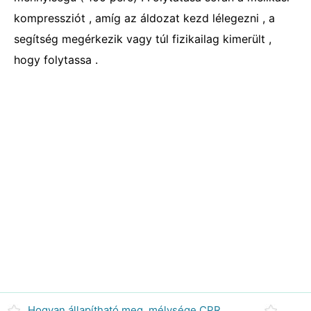
kompressziót , amíg az áldozat kezd lélegezni , a
segítség megérkezik vagy túl fizikailag kimerült ,
hogy folytassa .
Hogyan állapítható meg, mélysége CPR szívmasszázst