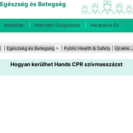
Egészség és Betegség
Kezdőlap
Alternatív Gyógyászat
Harapások És
Csípések
Rák
Betegségek És Kezelések
Száj- És
| |
Egészség és Betegség
> |
Public Health & Safety
|
Újraélesztés (CPR)
Fogegészség
Diéta És Táplálkozás
Családi
Hogyan kerülhet Hands CPR szívmasszázst
Egészség
Egészségügyi Ágazat
Mentális Egészség
Közegészségügy És Biztonság
Sebészet És
Beavatkozások