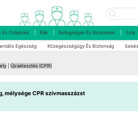
 És Csípések
Rák
Betegségek És Kezelések
Száj-
entális Egészség
Közegészségügy És Biztonság
Sebés
ety
|
Újraélesztés (CPR)
eg, mélysége CPR szívmasszázst