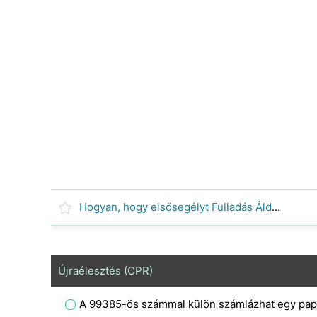
Hogyan, hogy elsősegélyt Fulladás Áldozatok
Újraélesztés (CPR)
A 99385-ös számmal külön számlázhat egy pap