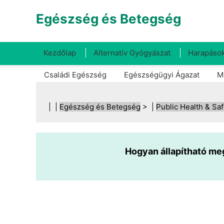
Egészség és Betegség
Kezdőlap
Alternatív Gyógyászat
Harapások
Családi Egészség
Egészségügyi Ágazat
M
| |
Egészség és Betegség
> |
Public Health & Saf
Hogyan állapítható m