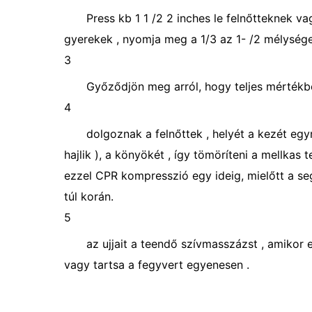
Press kb 1 1 /2 2 inches le felnőtteknek va
gyerekek , nyomja meg a 1/3 az 1- /2 mélysége
3
Győződjön meg arról, hogy teljes mértékben
4
dolgoznak a felnőttek , helyét a kezét egy
hajlik ), a könyökét , ​​így tömöríteni a mellkas
ezzel CPR kompresszió egy ideig, mielőtt a se
túl korán.
5
az ujjait a teendő szívmasszázst , amikor 
vagy tartsa a fegyvert egyenesen .