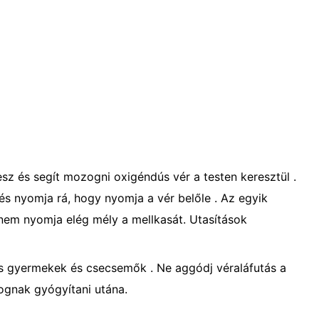
sz és segít mozogni oxigéndús vér a testen keresztül .
és nyomja rá, hogy nyomja a vér belőle . Az egyik
nem nyomja elég mély a mellkasát. Utasítások
as gyermekek és csecsemők . Ne aggódj véraláfutás a
ognak gyógyítani utána.