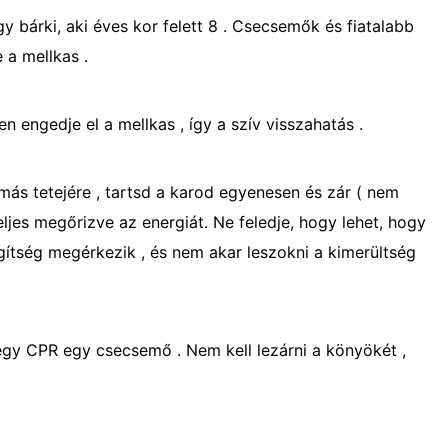
gy bárki, aki éves kor felett 8 . Csecsemők és fiatalabb
 a mellkas .
 engedje el a mellkas , így a szív visszahatás .
más tetejére , tartsd a karod egyenesen és zár ( nem
 teljes megőrizve az energiát. Ne feledje, hogy lehet, hogy
gítség megérkezik , és nem akar leszokni a kimerültség
egy CPR egy csecsemő . Nem kell lezárni a könyökét , ​​