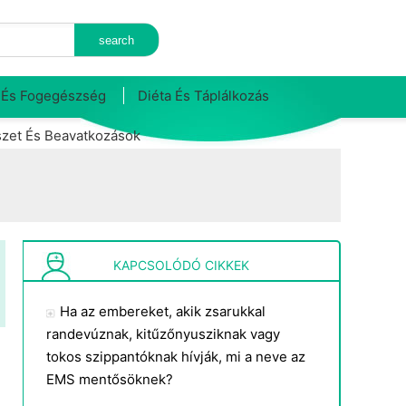
 És Fogegészség
Diéta És Táplálkozás
zet És Beavatkozások
KAPCSOLÓDÓ CIKKEK
Ha az embereket, akik zsarukkal
randevúznak, kitűzőnyusziknak vagy
tokos szippantóknak hívják, mi a neve az
EMS mentősöknek?