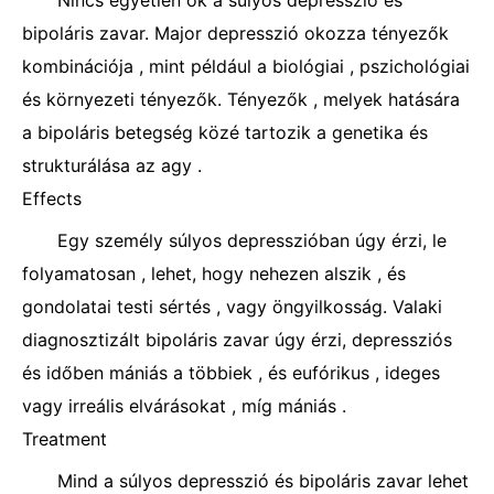
Nincs egyetlen ok a súlyos depresszió és
bipoláris zavar. Major depresszió okozza tényezők
kombinációja , mint például a biológiai , pszichológiai
és környezeti tényezők. Tényezők , melyek hatására
a bipoláris betegség közé tartozik a genetika és
strukturálása az agy .
Effects
Egy személy súlyos depresszióban úgy érzi, le
folyamatosan , lehet, hogy nehezen alszik , és
gondolatai testi sértés , vagy öngyilkosság. Valaki
diagnosztizált bipoláris zavar úgy érzi, depressziós
és időben mániás a többiek , és eufórikus , ideges
vagy irreális elvárásokat , míg mániás .
Treatment
Mind a súlyos depresszió és bipoláris zavar lehet