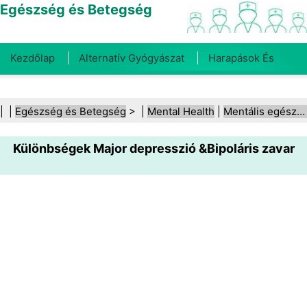
Egészség és Betegség
Kezdőlap
Alternatív Gyógyászat
Harapások És
Csípések
Rák
Betegségek És Kezelések
Száj- És
| |
Egészség és Betegség
> |
Mental Health
|
Mentális egészség (általános)
Fogegészség
Diéta És Táplálkozás
Családi
Különbségek Major depresszió &Bipoláris zavar
Egészség
Egészségügyi Ágazat
Mentális Egészség
Közegészségügy És Biztonság
Sebészet És
Beavatkozások