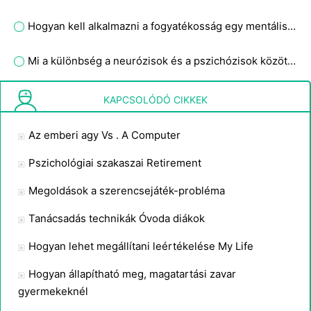
Hogyan kell alkalmazni a fogyatékosság egy mentálisan beteg Child
Mi a különbség a neurózisok és a pszichózisok között, hogyan befolyásolhatják a demográfiai változók, például a faji társadalmi osztály neme a diagnózis címkézését?
Hogyan töltsük el az időt egy beavatkozás egy családtag
KAPCSOLÓDÓ CIKKEK
Az emberi agy Vs . A Computer
Pszichológiai szakaszai Retirement
Megoldások a szerencsejáték-probléma
Tanácsadás technikák Óvoda diákok
Hogyan lehet megállítani leértékelése My Life
Hogyan állapítható meg, magatartási zavar
gyermekeknél