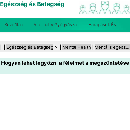
Egészség és Betegség
Kezdőlap
Alternatív Gyógyászat
Harapások És
Csípések
Rák
Betegségek És Kezelések
Száj- És
| |
Egészség és Betegség
> |
Mental Health
|
Mentális egészség (általános)
Fogegészség
Diéta És Táplálkozás
Családi
Hogyan lehet legyőzni a félelmet a megszüntetése
Egészség
Egészségügyi Ágazat
Mentális Egészség
Közegészségügy És Biztonság
Sebészet És
Beavatkozások