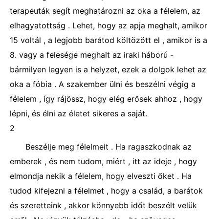
terapeuták segít meghatározni az oka a félelem, az
elhagyatottság . Lehet, hogy az apja meghalt, amikor
15 voltál , a legjobb barátod költözött el , amikor is a
8. vagy a felesége meghalt az iraki háború -
bármilyen legyen is a helyzet, ezek a dolgok lehet az
oka a fóbia . A szakember ülni és beszélni végig a
félelem , így rájössz, hogy elég erősek ahhoz , hogy
lépni, és élni az életet sikeres a saját.
2
Beszélje meg félelmeit . Ha ragaszkodnak az
emberek , és nem tudom, miért , itt az ideje , hogy
elmondja nekik a félelem, hogy elveszti őket . Ha
tudod kifejezni a félelmet , hogy a család, a barátok
és szeretteink , akkor könnyebb időt beszélt velük