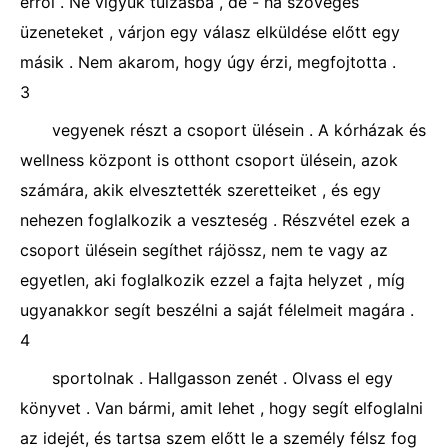
erről . Ne vigyük túlzásba , de - ha szöveges
üzeneteket , várjon egy válasz elküldése előtt egy
másik . Nem akarom, hogy úgy érzi, megfojtotta .
3
vegyenek részt a csoport ülésein . A kórházak és
wellness központ is otthont csoport ülésein, azok
számára, akik elvesztették szeretteiket , és egy
nehezen foglalkozik a veszteség . Részvétel ezek a
csoport ülésein segíthet rájössz, nem te vagy az
egyetlen, aki foglalkozik ezzel a fajta helyzet , míg
ugyanakkor segít beszélni a saját félelmeit magára .
4
sportolnak . Hallgasson zenét . Olvass el egy
könyvet . Van bármi, amit lehet , hogy segít elfoglalni
az idejét, és tartsa szem előtt le a személy félsz fog