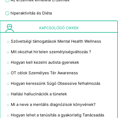
hiperaktivitás és Diéta
Játékokat játszani a mentális betegség a betegek
KAPCSOLÓDÓ CIKKEK
Szövetségi támogatások Mental Health Wellness
Mit okozhat hirtelen személyiségváltozás ?
Hogyan kell kezelni autista gyerekek
OT célok Személyes Tér Awareness
Hogyan keressünk Súgó Obsessive felhalmozás
Hallási hallucinációk a tünetek
Mi a neve a mentális diagnózisok könyvének?
Hogyan lehet a tanúsítás a gyakorlatig Tanácsadás