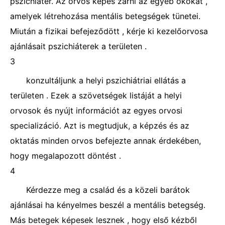
pszichiáter. Az orvos képes zárni az egyéb okokat ,
amelyek létrehozása mentális betegségek tünetei.
Miután a fizikai befejeződött , kérje ki kezelőorvosa
ajánlásait pszichiáterek a területen .
3
konzultáljunk a helyi pszichiátriai ellátás a
területen . Ezek a szövetségek listáját a helyi
orvosok és nyújt információt az egyes orvosi
specializáció. Azt is megtudjuk, a képzés és az
oktatás minden orvos befejezte annak érdekében,
hogy megalapozott döntést .
4
Kérdezze meg a család és a közeli barátok
ajánlásai ha kényelmes beszél a mentális betegség.
Más betegek képesek lesznek , hogy első kézből