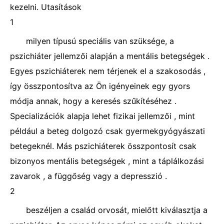
kezelni. Utasítások
1
milyen típusú speciális van szüksége, a
pszichiáter jellemzői alapján a mentális betegségek .
Egyes pszichiáterek nem térjenek el a szakosodás ,
így összpontosítva az Ön igényeinek egy gyors
módja annak, hogy a keresés szűkítéséhez .
Specializációk alapja lehet fizikai jellemzői , mint
például a beteg dolgozó csak gyermekgyógyászati ​​
betegeknél. Más pszichiáterek összpontosít csak
bizonyos mentális betegségek , mint a táplálkozási
zavarok , a függőség vagy a depresszió .
2
beszéljen a család orvosát, mielőtt kiválasztja a