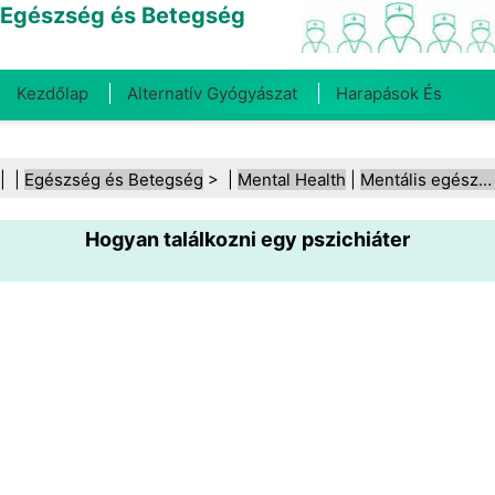
Egészség és Betegség
Kezdőlap
Alternatív Gyógyászat
Harapások És
Csípések
Rák
Betegségek És Kezelések
Száj- És
| |
Egészség és Betegség
> |
Mental Health
|
Mentális egészség (általános)
Fogegészség
Diéta És Táplálkozás
Családi
Hogyan találkozni egy pszichiáter
Egészség
Egészségügyi Ágazat
Mentális Egészség
Közegészségügy És Biztonság
Sebészet És
Beavatkozások