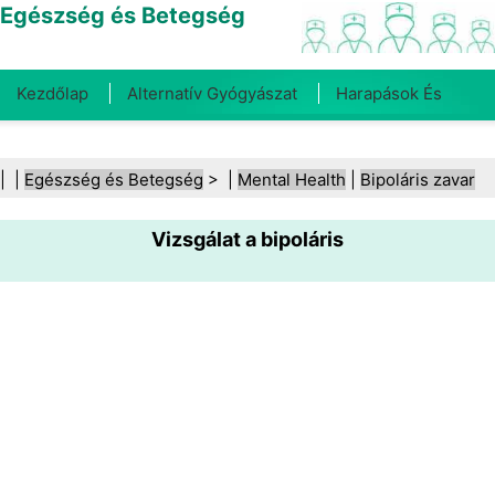
Egészség és Betegség
Kezdőlap
Alternatív Gyógyászat
Harapások És
Csípések
Rák
Betegségek És Kezelések
Száj- És
| |
Egészség és Betegség
> |
Mental Health
|
Bipoláris zavar
Fogegészség
Diéta És Táplálkozás
Családi
Vizsgálat a bipoláris
Egészség
Egészségügyi Ágazat
Mentális Egészség
Közegészségügy És Biztonság
Sebészet És
Beavatkozások