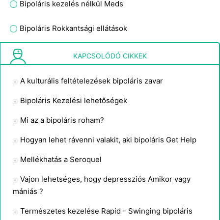
Bipoláris kezelés nélkül Meds
Bipoláris Rokkantsági ellátások
Információ Teenage bipoláris betegség
KAPCSOLÓDÓ CIKKEK
A kulturális feltételezések bipoláris zavar
Bipoláris Kezelési lehetőségek
Mi az a bipoláris roham?
Hogyan lehet rávenni valakit, aki bipoláris Get Help
Mellékhatás a Seroquel
Vajon lehetséges, hogy depressziós Amikor vagy
mániás ?
Természetes kezelése Rapid - Swinging bipoláris