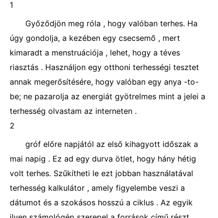
1
Győződjön meg róla , hogy valóban terhes. Ha
úgy gondolja, a kezében egy csecsemő , mert
kimaradt a menstruációja , lehet, hogy a téves
riasztás . Használjon egy otthoni terhességi tesztet
annak megerősítésére, hogy valóban egy anya -to-
be; ne pazarolja az energiát gyötrelmes mint a jelei a
terhesség olvastam az interneten .
2
gróf előre napjától az első kihagyott időszak a
mai napig . Ez ad egy durva ötlet, hogy hány hétig
volt terhes. Szűkítheti le ezt jobban használatával
terhesség kalkulátor , amely figyelembe veszi a
dátumot és a szokásos hosszú a ciklus . Az egyik
ilyen számológép szerepel a források című részt.