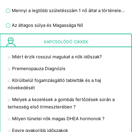
Mennyi a legtöbb születésszám 1 nő által a történelemben?
Az átlagos súlya és Magassága Nő
Hogyan lehet megállítani a dohányzást a terhes
KAPCSOLÓDÓ CIKKEK
Miért érzik rosszul magukat a nők időszak?
Premenopauza Diagnózis
Körülbelül fogamzásgátló tabletták és a haj
növekedését
Melyek a kezelések a gombás fertőzések során a
terhesség első trimeszterében ?
Milyen tünetei nők magas DHEA hormonok ?
Egyre gyakoribb időszakok