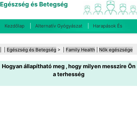
Egészség és Betegség
Kezdőlap
Alternatív Gyógyászat
Harapások És
Csípések
Rák
Betegségek És Kezelések
Száj- És
| |
Egészség és Betegség
> |
Family Health
|
Nők egészsége
Fogegészség
Diéta És Táplálkozás
Családi
Hogyan állapítható meg , hogy milyen messzire Ön
Egészség
Egészségügyi Ágazat
Mentális Egészség
a terhesség
Közegészségügy És Biztonság
Sebészet És
Beavatkozások