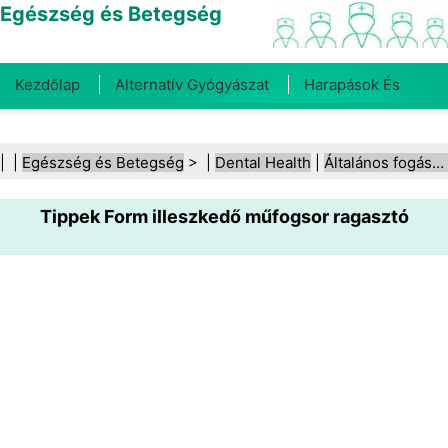
Egészség és Betegség
Kezdőlap
Alternatív Gyógyászat
Harapások És
Csípések
Rák
Betegségek És Kezelések
Száj- És
| |
Egészség és Betegség
> |
Dental Health
|
Általános fogászati egészség
Fogegészség
Diéta És Táplálkozás
Családi
Tippek Form illeszkedő műfogsor ragasztó
Egészség
Egészségügyi Ágazat
Mentális Egészség
Közegészségügy És Biztonság
Sebészet És
Beavatkozások