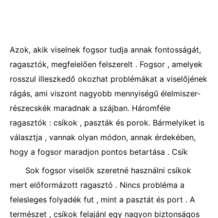
Azok, akik viselnek fogsor tudja annak fontosságát,
ragasztók, megfelelően felszerelt . Fogsor , amelyek
rosszul illeszkedő okozhat problémákat a viselőjének
rágás, ami viszont nagyobb mennyiségű élelmiszer-
részecskék maradnak a szájban. Háromféle
ragasztók : csíkok , paszták és porok. Bármelyiket is
választja , vannak olyan módon, annak érdekében,
hogy a fogsor maradjon pontos betartása . Csík
Sok fogsor viselők szeretné használni csíkok
mert előformázott ragasztó . Nincs probléma a
felesleges folyadék fut , mint a pasztát és port . A
természet , csíkok felajánl egy nagyon biztonságos