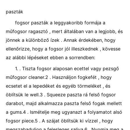
paszták
fogsor paszták a leggyakoribb formája a
műfogsor ragasztó , mert általában van a legjobb, és
jönnek a különböző ízek . Annak érdekében, hogy
ellenőrizze, hogy a fogsor jól illeszkednek , kövesse
az alábbi lépéseket ebben a sorrendben:
1. . Tiszta fogsor alaposan ecettel vagy pezsgő
műfogsor cleaner.2 . Használjon fogkefét , hogy
ecsetet el a lepedéket és egyéb törmeléket , és
öblítsük le well.3 . Squeeze paszta rá felső fogsor
darabot, majd alkalmazza paszta felső fogak mellett
a gums.4 . Ismételje meg ugyanazt a folyamatot alsó
fogsor piece.5 . A szájat öblítsük ki vízzel , hogy
megszabaduljon a felesleges saliva.6 . Nyomja meg a