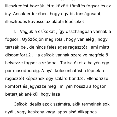
illeszkedést hozzák létre között tömítés fogsor és az
íny. Annak érdekében, hogy egy biztonságosabb
illeszkedés kövesse az alábbi lépéseket :
1. . Vágjuk a csíkokat , így összhangban vannak a
fogsor . Győződjön meg róla , hogy van elég , hogy
tartsák be , de nincs felesleges ragasztót , ami miatt
discomfort.2 . Ha csíkok vannak szerelve megfelelő ,
helyezze fogsor a szádba . Tartsa őket a helyén egy
pár másodpercig. A nyál kölcsönhatásba lépnek a
ragasztót képeznek egy szilárd bond.3 . Ellenőrizze
komfort és jegyezze meg , milyen hosszú a fogsor
betartják anélkül, hogy laza .
Csíkok ideális azok számára, akik termelnek sok
nyál , vagy keskeny vagy lapos alsó állkapocs .