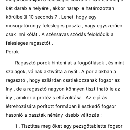
két darab a helyére , akkor harap le határozottan
körülbelül 10 seconds.7 . Lehet, hogy egy
mosogatórongy felesleges paszta , vagy egyszerűen
csak inni kólát . A szénsavas szódás feloldódik a
felesleges ragasztót .
Porok
Ragasztó porok hinteni át a fogpótlások , és mint
szalagok, válnak aktiválta a nyál . A por alakban a
ragasztó , hogy szilárdan csatlakozzanak fogsor az
íny , de a ragasztó nagyon könnyen tisztítható le az
íny , amikor a protézis eltávolítása . Az eljárás
létrehozására porított formában illeszkedő fogsor
hasonló a paszták néhány kisebb változás :
1 . Tisztítsa meg őket egy pezsgőtabletta fogsor