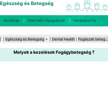
Egészség és Betegség
Kezdőlap
Alternatív Gyógyászat
Harapások És
Csípések
Rák
Betegségek És Kezelések
Száj- És
| |
Egészség és Betegség
> |
Dental Health
|
Fogászati betegségek
Fogegészség
Diéta És Táplálkozás
Családi
Melyek a kezelések Fogágybetegség ?
Egészség
Egészségügyi Ágazat
Mentális Egészség
Közegészségügy És Biztonság
Sebészet És
Beavatkozások