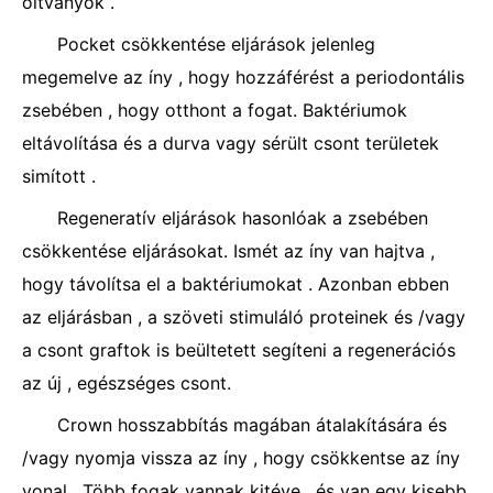
oltványok .
Pocket csökkentése eljárások jelenleg
megemelve az íny , hogy hozzáférést a periodontális
zsebében , hogy otthont a fogat. Baktériumok
eltávolítása és a durva vagy sérült csont területek
simított .
Regeneratív eljárások hasonlóak a zsebében
csökkentése eljárásokat. Ismét az íny van hajtva ,
hogy távolítsa el a baktériumokat . Azonban ebben
az eljárásban , a szöveti stimuláló proteinek és /vagy
a csont graftok is beültetett segíteni a regenerációs
az új , egészséges csont.
Crown hosszabbítás magában átalakítására és
/vagy nyomja vissza az íny , hogy csökkentse az íny
vonal . Több fogak vannak kitéve , és van egy kisebb