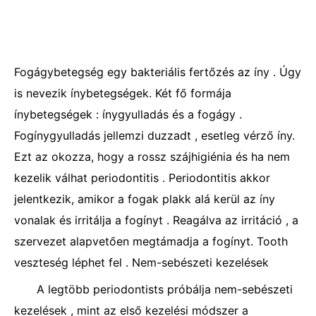
Fogágybetegség egy bakteriális fertőzés az íny . Úgy
is nevezik ínybetegségek. Két fő formája
ínybetegségek : ínygyulladás és a fogágy .
Fogínygyulladás jellemzi duzzadt , esetleg vérző íny.
Ezt az okozza, hogy a rossz szájhigiénia és ha nem
kezelik válhat periodontitis . Periodontitis akkor
jelentkezik, amikor a fogak plakk alá kerül az íny
vonalak és irritálja a fogínyt . Reagálva az irritáció , a
szervezet alapvetően megtámadja a fogínyt. Tooth
veszteség léphet fel . Nem-sebészeti kezelések
A legtöbb periodontists próbálja nem-sebészeti
kezelések , mint az első kezelési módszer a