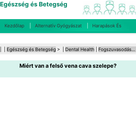
Egészség és Betegség
Kezdőlap
Alternatív Gyógyászat
Harapások És
Csípések
Rák
Betegségek És Kezelések
Száj- És
| |
Egészség és Betegség
> |
Dental Health
|
Fogszuvasodás (lyukas fog)
Fogegészség
Diéta És Táplálkozás
Családi
Miért van a felső vena cava szelepe?
Egészség
Egészségügyi Ágazat
Mentális Egészség
Közegészségügy És Biztonság
Sebészet És
Beavatkozások