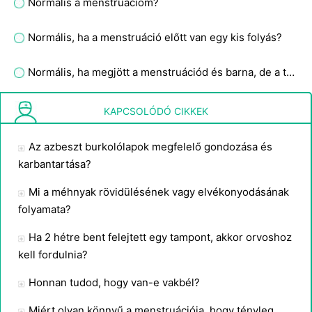
Normális a menstruációm?
Normális, ha a menstruáció előtt van egy kis folyás?
Normális, ha megjött a menstruációd és barna, de a tampon sötét színű, valamivel hosszabb a dátum, mint általában?
Mi az elhajlási hullám?
KAPCSOLÓDÓ CIKKEK
Az azbeszt burkolólapok megfelelő gondozása és
karbantartása?
Mi a méhnyak rövidülésének vagy elvékonyodásának
folyamata?
Ha 2 hétre bent felejtett egy tampont, akkor orvoshoz
kell fordulnia?
Honnan tudod, hogy van-e vakbél?
Miért olyan könnyű a menstruációja, hogy tényleg