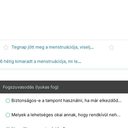
Tegnap jött meg a menstruációja, viseljen tampont?
6 hétig kimaradt a menstruációja, mi lehet a baj?
Fogszuvasodás (lyukas fog)
Biztonságos-e a tampont használni, ha már elkezdődött a menstruációja?
Melyek a lehetséges okai annak, hogy rendkívül nehéz időszakod van hatalmas vérrögökkel, és még mindig jönnek minden egyes alkalommal, amikor 15-30 mérföldre le kellett cserélned a Super plus Tampax gyöngyeidet?