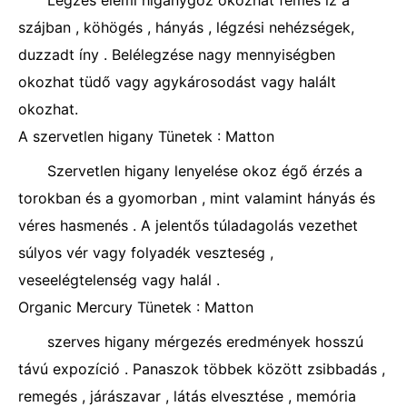
Légzés elemi higanygőz okozhat fémes íz a
szájban , köhögés , hányás , légzési nehézségek,
duzzadt íny . Belélegzése nagy mennyiségben
okozhat tüdő vagy agykárosodást vagy halált
okozhat.
A szervetlen higany Tünetek : Matton
Szervetlen higany lenyelése okoz égő érzés a
torokban és a gyomorban , mint valamint hányás és
véres hasmenés . A jelentős túladagolás vezethet
súlyos vér vagy folyadék veszteség ,
veseelégtelenség vagy halál .
Organic Mercury Tünetek : Matton
szerves higany mérgezés eredmények hosszú
távú expozíció . Panaszok többek között zsibbadás ,
remegés , járászavar , látás elvesztése , memória