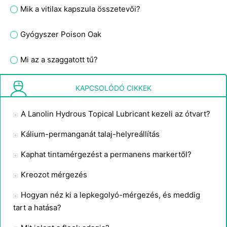
Mik a vitilax kapszula összetevői?
Gyógyszer Poison Oak
Mi az a szaggatott tű?
A radioaktív sugárzás hatásának Fotók
KAPCSOLÓDÓ CIKKEK
A Lanolin Hydrous Topical Lubricant kezeli az ótvart?
Kálium-permanganát talaj-helyreállítás
Kaphat tintamérgezést a permanens markertől?
Kreozot mérgezés
Hogyan néz ki a lepkegolyó-mérgezés, és meddig
tart a hatása?