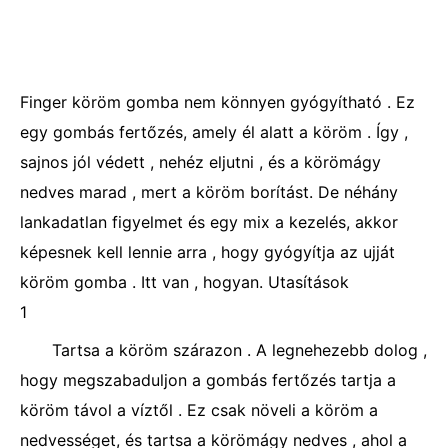
Finger köröm gomba nem könnyen gyógyítható . Ez
egy gombás fertőzés, amely él alatt a köröm . Így ,
sajnos jól védett , nehéz eljutni , és a körömágy
nedves marad , mert a köröm borítást. De néhány
lankadatlan figyelmet és egy mix a kezelés, akkor
képesnek kell lennie arra , hogy gyógyítja az ujját
köröm gomba . Itt van , hogyan. Utasítások
1
Tartsa a köröm szárazon . A legnehezebb dolog ,
hogy megszabaduljon a gombás fertőzés tartja a
köröm távol a víztől . Ez csak növeli a köröm a
nedvességet, és tartsa a körömágy nedves , ahol a