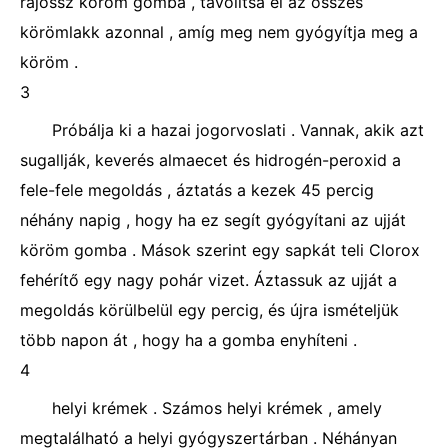
rájössz köröm gomba , távolítsa el az összes
körömlakk azonnal , amíg meg nem gyógyítja meg a
köröm .
3
Próbálja ki a hazai jogorvoslati . Vannak, akik azt
sugallják, keverés almaecet és hidrogén-peroxid a
fele-fele megoldás , áztatás a kezek 45 percig
néhány napig , hogy ha ez segít gyógyítani az ujját
köröm gomba . Mások szerint egy sapkát teli Clorox
fehérítő egy nagy pohár vizet. Áztassuk az ujját a
megoldás körülbelül egy percig, és újra ismételjük
több napon át , hogy ha a gomba enyhíteni .
4
helyi krémek . Számos helyi krémek , amely
megtalálható a helyi gyógyszertárban . Néhányan