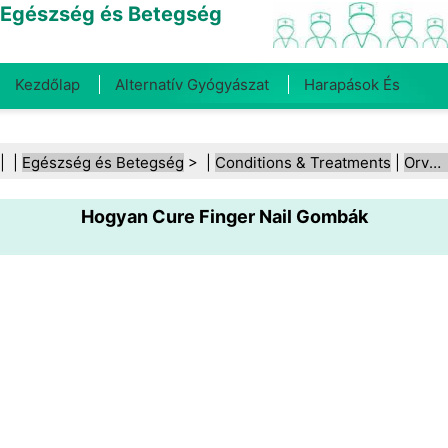
Egészség és Betegség
Kezdőlap
Alternatív Gyógyászat
Harapások És
Csípések
Rák
Betegségek És Kezelések
Száj- És
| |
Egészség és Betegség
> |
Conditions & Treatments
|
Orvosi állapotok
Fogegészség
Diéta És Táplálkozás
Családi
Hogyan Cure Finger Nail Gombák
Egészség
Egészségügyi Ágazat
Mentális Egészség
Közegészségügy És Biztonság
Sebészet És
Beavatkozások