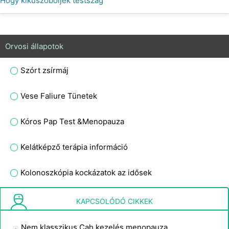
Hogy kiküszöböljék testszag
Orvosi állapotok
Szórt zsírmáj
Vese Faliure Tünetek
Kóros Pap Test &Menopauza
Kelátképző terápia információ
Kolonoszkópia kockázatok az idősek
Benőtt köröm kezelések
KAPCSOLÓDÓ CIKKEK
Nem klasszikus Cah kezelés menopauza