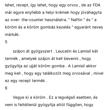
lehet, recept, így lehet, hogy egy orvos , de az FDA
már egyre enyhébb a helyi krémek hogy jóváhagyta
az over- the-counter használatra. " Naftin " és " a
köröm és a köröm gombás kezelés " egyaránt neves
márkák.
5
szájon át gyógyszert . Leucatin és Lamisil két
termék , amelyek szájon át kell bevenni , hogy
gyógyítja az ujját köröm gomba . A Lamisil akkor
meg kell , hogy egy találkozót meg orvosával , mivel
ez egy recept termék .
6
Vegye ki a köröm . Ez a legvégső esetben, és
nem is feltétlenül gyógyítja attól függően, hogy