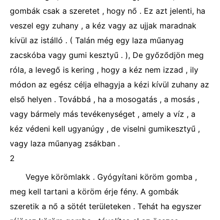
gombák csak a szeretet , hogy nő . Ez azt jelenti, ha
veszel egy zuhany , a kéz vagy az ujjak maradnak
kívül az istálló . ( Talán még egy laza műanyag
zacskóba vagy gumi kesztyű . ), De győződjön meg
róla, a levegő is kering , hogy a kéz nem izzad , ily
módon az egész célja elhagyja a kézi kívül zuhany az
első helyen . Továbbá , ha a mosogatás , a mosás ,
vagy bármely más tevékenységet , amely a víz , a
kéz védeni kell ugyanúgy , de viselni gumikesztyű ,
vagy laza műanyag zsákban .
2
Vegye körömlakk . Gyógyítani köröm gomba ,
meg kell tartani a köröm érje fény. A gombák
szeretik a nő a sötét területeken . Tehát ha egyszer