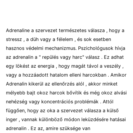
Adrenaline a szervezet természetes válasza , hogy a
stressz , a düh vagy a félelem , és sok esetben
hasznos védelmi mechanizmus. Pszichológusok hívja
az adrenalin a " repülés vagy harc" válasz . Ez adhat
egy lökést az energia , hogy magát távol a veszély ,
vagy a hozzáadott hatalom elleni harcokban . Amikor
Adrenalin kikerül az ellenőrzés alól , akkor minket
mélyebb bajt okoz harcok bővítik és még okoz alvási
nehézség vagy koncentrációs problémák . Attól
függően, hogy az oka a szervezet válasza a külső
inger , vannak különböző módon leküzdésére hatásai
adrenalin . Ez az, amire szüksége van