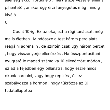
jelenség akkor fordul elő , mert a szervezet ellenáll a
pihentető , amikor úgy érzi fenyegetés még mindig
kiváló .
6
Count 10-ig. Ez az oka, ezt a régi tanácsot, még
ma is életben . Mindössze a test három perc alatt
reagálni adrenalin , de szintén csak úgy három percet
, hogy visszanyerje ellenőrzés . Ha összpontosítani
nyugtató le magad számolva 10 ellenőrzött módon ,
ez ad a fejedben egy pillanatra, hogy észre nincs
okunk harcolni, vagy hogy repülés , és ez
szabályozza a hormon , hogy tükrözze az új
tudatállapotba .