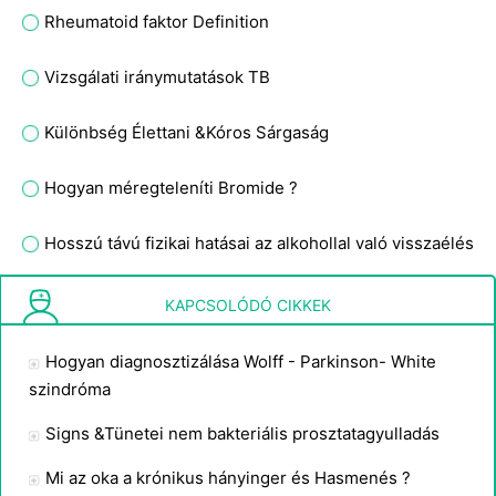
Rheumatoid faktor Definition
Vizsgálati iránymutatások TB
Különbség Élettani &Kóros Sárgaság
Hogyan méregteleníti Bromide ?
Hosszú távú fizikai hatásai az alkohollal való visszaélés
Mastalgia Tünetek
KAPCSOLÓDÓ CIKKEK
Hogyan diagnosztizálása Wolff - Parkinson- White
szindróma
Signs &Tünetei nem bakteriális prosztatagyulladás
Mi az oka a krónikus hányinger és Hasmenés ?