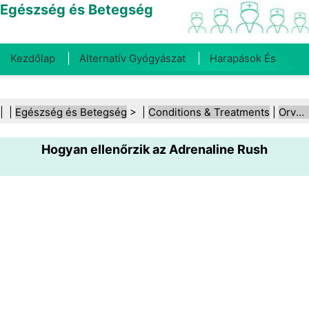
Egészség és Betegség
Kezdőlap
Alternatív Gyógyászat
Harapások És
Csípések
Rák
Betegségek És Kezelések
Száj- És
| |
Egészség és Betegség
> |
Conditions & Treatments
|
Orvosi állapotok
Fogegészség
Diéta És Táplálkozás
Családi
Hogyan ellenőrzik az Adrenaline Rush
Egészség
Egészségügyi Ágazat
Mentális Egészség
Közegészségügy És Biztonság
Sebészet És
Beavatkozások