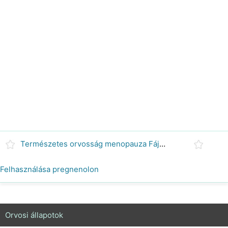
Természetes orvosság menopauza Fájdalom &Pains
Felhasználása pregnenolon
Orvosi állapotok