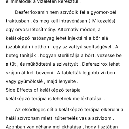
eliminálódik a vizeleten keresztül .
Desferrioxamin nem szívódik fel a gyomor-bél
traktusban , és meg kell intravénásan ( IV kezelés)
egy orvosi létesítmény. Alternatív módon, a
kelátképző hatóanyag lehet injektálni a bőr alá
(szubkután ) otthon , egy szivattyú segítségével . A
beteg tanítják , hogyan sterilizálja a bőrt, vezesse be
a tűt , és működtetni a szivattyút . Deferazirox lehet
szájon át kell bevenni . A tabletták legjobb vízben
vagy gyümölcslé , majd lenyelte .
Side Effects of kelátképző terápia
kelátképző terápia is lehetnek mellékhatásai .
Az elsődleges cél a kelátképző terápia elkerülni a
halál szívroham miatti túlterhelés vas a szívizom .
Azonban van néhány mellékhatása , hogy tisztában