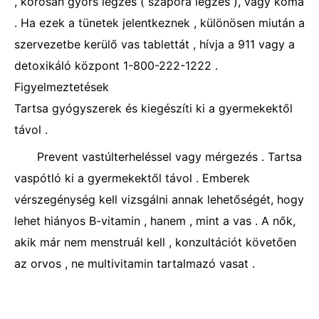
, kórosan gyors légzés ( szapora légzés ), vagy kóma
. Ha ezek a tünetek jelentkeznek , különösen miután a
szervezetbe kerülő vas tablettát , hívja a 911 vagy a
detoxikáló központ 1-800-222-1222 .
Figyelmeztetések
Tartsa gyógyszerek és kiegészíti ki a gyermekektől
távol .
Prevent vastúlterheléssel vagy mérgezés . Tartsa
vaspótló ki a gyermekektől távol . Emberek
vérszegénység kell vizsgálni annak lehetőségét, hogy
lehet hiányos B-vitamin , hanem , mint a vas . A nők,
akik már nem menstruál kell , konzultációt követően
az orvos , ne multivitamin tartalmazó vasat .