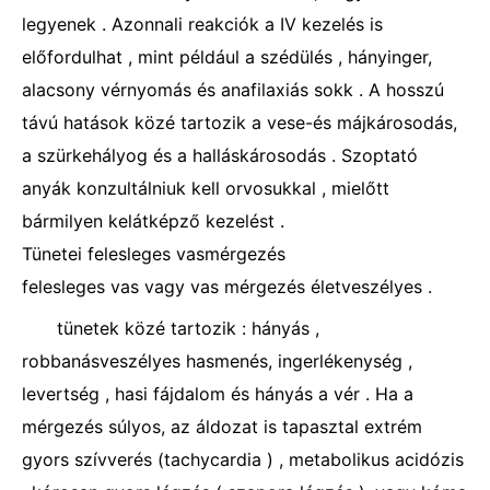
legyenek . Azonnali reakciók a IV kezelés is
előfordulhat , mint például a szédülés , hányinger,
alacsony vérnyomás és anafilaxiás sokk . A hosszú
távú hatások közé tartozik a vese-és májkárosodás,
a szürkehályog és a halláskárosodás . Szoptató
anyák konzultálniuk kell orvosukkal , mielőtt
bármilyen kelátképző kezelést .
Tünetei felesleges vasmérgezés
felesleges vas vagy vas mérgezés életveszélyes .
tünetek közé tartozik : hányás ,
robbanásveszélyes hasmenés, ingerlékenység ,
levertség , hasi fájdalom és hányás a vér . Ha a
mérgezés súlyos, az áldozat is tapasztal extrém
gyors szívverés (tachycardia ) , metabolikus acidózis