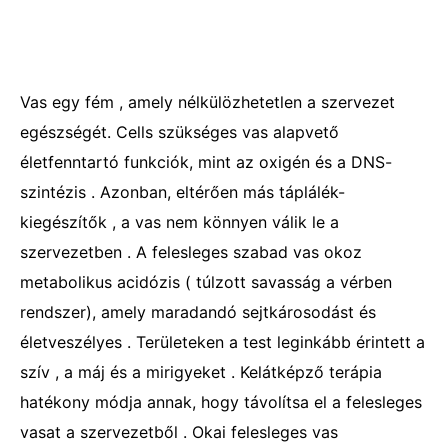
Vas egy fém , amely nélkülözhetetlen a szervezet
egészségét. Cells szükséges vas alapvető
életfenntartó funkciók, mint az oxigén és a DNS-
szintézis . Azonban, eltérően más táplálék-
kiegészítők , a vas nem könnyen válik le a
szervezetben . A felesleges szabad vas okoz
metabolikus acidózis ( túlzott savasság a vérben
rendszer), amely maradandó sejtkárosodást és
életveszélyes . Területeken a test leginkább érintett a
szív , a máj és a mirigyeket . Kelátképző terápia
hatékony módja annak, hogy távolítsa el a felesleges
vasat a szervezetből . Okai felesleges vas