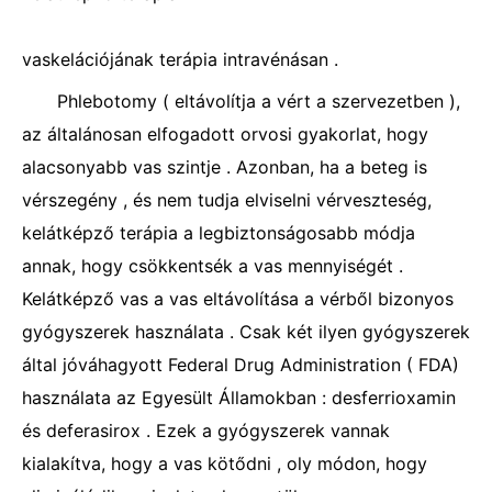
vaskelációjának terápia intravénásan .
Phlebotomy ( eltávolítja a vért a szervezetben ),
az általánosan elfogadott orvosi gyakorlat, hogy
alacsonyabb vas szintje . Azonban, ha a beteg is
vérszegény , és nem tudja elviselni vérveszteség,
kelátképző terápia a legbiztonságosabb módja
annak, hogy csökkentsék a vas mennyiségét .
Kelátképző vas a vas eltávolítása a vérből bizonyos
gyógyszerek használata . Csak két ilyen gyógyszerek
által jóváhagyott Federal Drug Administration ( FDA)
használata az Egyesült Államokban : desferrioxamin
és deferasirox . Ezek a gyógyszerek vannak
kialakítva, hogy a vas kötődni , oly módon, hogy