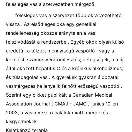
felesleges vas a szervezetben mérgező.
felesleges vas a szervezet több okra vezethető
vissza . Az elsődleges oka egy genetikai
rendellenesség okozza aránytalan a vas
felszívódását a rendszerbe . Egyéb okok olyan külső
eredetű : a túlzott mennyiségű vaspótló , vagy a
kezelést; számos vérátömlesztés; betegségek, a máj
által okozott hepatitis C és a krónikus alkoholizmus;
és túladagolás vas . A gyerekek gyakran áldozatai
vasmérgezés ha lenyelik felnőtt erősségű vaspótló .
Szerint egy cikket publikált a Canadian Medical
Association Journal ( CMAJ - JAMC ) június 10-én ,
2003, a vas a vezető halálok miatti mérgezés
kisgyermekek .
Kelátképző terápia