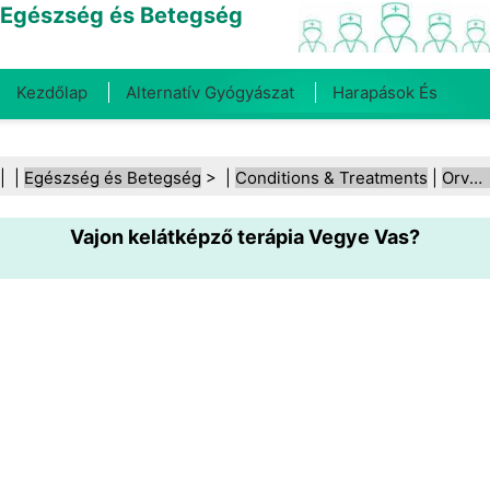
Egészség és Betegség
Kezdőlap
Alternatív Gyógyászat
Harapások És
Csípések
Rák
Betegségek És Kezelések
Száj- És
| |
Egészség és Betegség
> |
Conditions & Treatments
|
Orvosi állapotok
Fogegészség
Diéta És Táplálkozás
Családi
Vajon kelátképző terápia Vegye Vas?
Egészség
Egészségügyi Ágazat
Mentális Egészség
Közegészségügy És Biztonság
Sebészet És
Beavatkozások