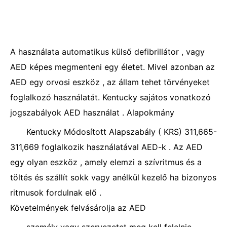
A használata automatikus külső defibrillátor , vagy
AED képes megmenteni egy életet. Mivel azonban az
AED egy orvosi eszköz , az állam tehet törvényeket
foglalkozó használatát. Kentucky sajátos vonatkozó
jogszabályok AED használat . Alapokmány
Kentucky Módosított Alapszabály ( KRS) 311,665-
311,669 foglalkozik használatával AED-k . Az AED
egy olyan eszköz , amely elemzi a szívritmus és a
töltés és szállít sokk vagy anélkül kezelő ha bizonyos
ritmusok fordulnak elő .
Követelmények felvásárolja az AED