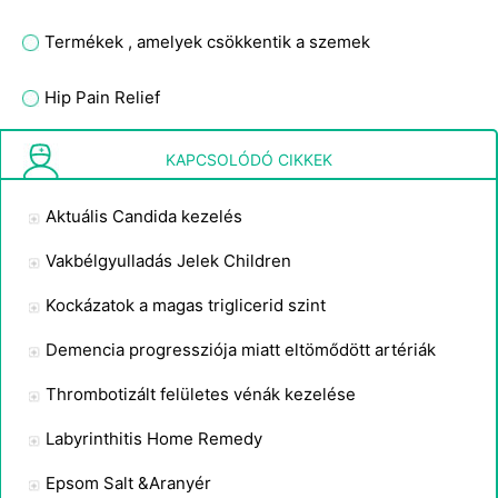
Termékek , amelyek csökkentik a szemek
Hip Pain Relief
Mi a laphámsejtes tüdőrák ?
KAPCSOLÓDÓ CIKKEK
Aktuális Candida kezelés
Vakbélgyulladás Jelek Children
Kockázatok a magas triglicerid szint
Demencia progressziója miatt eltömődött artériák
Thrombotizált felületes vénák kezelése
Labyrinthitis Home Remedy
Epsom Salt &Aranyér