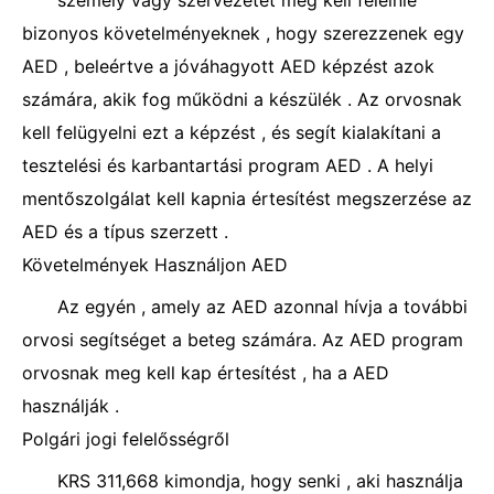
személy vagy szervezetet meg kell felelnie
bizonyos követelményeknek , hogy szerezzenek egy
AED , beleértve a jóváhagyott AED képzést azok
számára, akik fog működni a készülék . Az orvosnak
kell felügyelni ezt a képzést , és segít kialakítani a
tesztelési és karbantartási program AED . A helyi
mentőszolgálat kell kapnia értesítést megszerzése az
AED és a típus szerzett .
Követelmények Használjon AED
Az egyén , amely az AED azonnal hívja a további
orvosi segítséget a beteg számára. Az AED program
orvosnak meg kell kap értesítést , ha a AED
használják .
Polgári jogi felelősségről
KRS 311,668 kimondja, hogy senki , aki használja