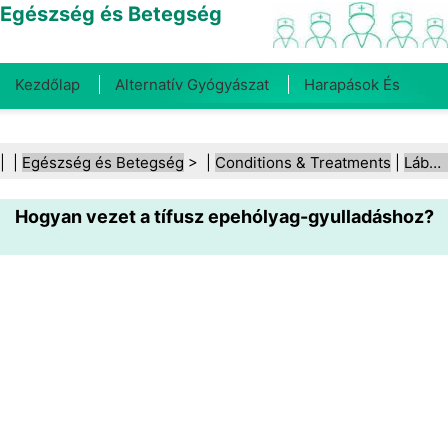
Egészség és Betegség
Kezdőlap
Alternatív Gyógyászat
Harapások És
Csípések
Rák
Betegségek És Kezelések
Száj- És
| |
Egészség és Betegség
> |
Conditions & Treatments
|
Lábujjbütyök (hallux valgus)
Fogegészség
Diéta És Táplálkozás
Családi
Hogyan vezet a tífusz epehólyag-gyulladáshoz?
Egészség
Egészségügyi Ágazat
Mentális Egészség
Közegészségügy És Biztonság
Sebészet És
Beavatkozások