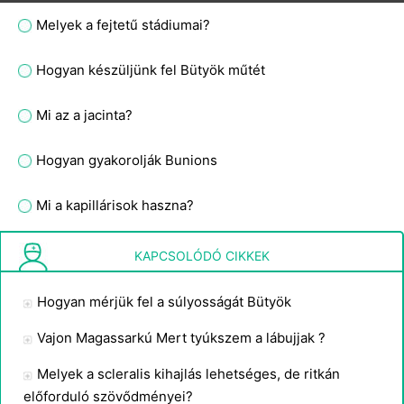
Melyek a fejtetű stádiumai?
Hogyan készüljünk fel Bütyök műtét
Mi az a jacinta?
Hogyan gyakorolják Bunions
Mi a kapillárisok haszna?
Elmúlhat a hasfájás egy pocakdörzsöléssel?
KAPCSOLÓDÓ CIKKEK
Hogyan mérjük fel a súlyosságát Bütyök
Vajon Magassarkú Mert tyúkszem a lábujjak ?
Melyek a scleralis kihajlás lehetséges, de ritkán
előforduló szövődményei?