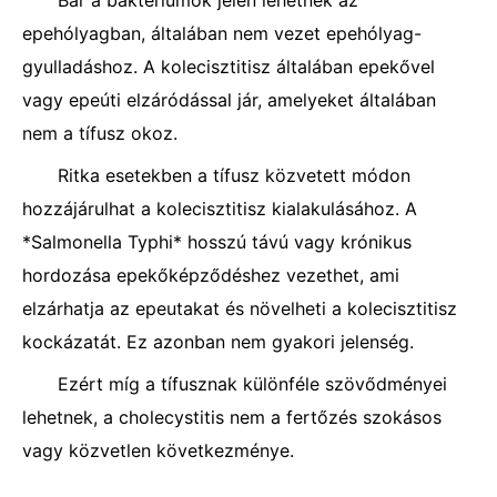
Bár a baktériumok jelen lehetnek az
epehólyagban, általában nem vezet epehólyag-
gyulladáshoz. A kolecisztitisz általában epekővel
vagy epeúti elzáródással jár, amelyeket általában
nem a tífusz okoz.
Ritka esetekben a tífusz közvetett módon
hozzájárulhat a kolecisztitisz kialakulásához. A
*Salmonella Typhi* hosszú távú vagy krónikus
hordozása epekőképződéshez vezethet, ami
elzárhatja az epeutakat és növelheti a kolecisztitisz
kockázatát. Ez azonban nem gyakori jelenség.
Ezért míg a tífusznak különféle szövődményei
lehetnek, a cholecystitis nem a fertőzés szokásos
vagy közvetlen következménye.