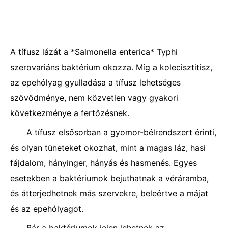
A tífusz lázát a *Salmonella enterica* Typhi
szerovariáns baktérium okozza. Míg a kolecisztitisz,
az epehólyag gyulladása a tífusz lehetséges
szövődménye, nem közvetlen vagy gyakori
következménye a fertőzésnek.
A tífusz elsősorban a gyomor-bélrendszert érinti,
és olyan tüneteket okozhat, mint a magas láz, hasi
fájdalom, hányinger, hányás és hasmenés. Egyes
esetekben a baktériumok bejuthatnak a véráramba,
és átterjedhetnek más szervekre, beleértve a májat
és az epehólyagot.