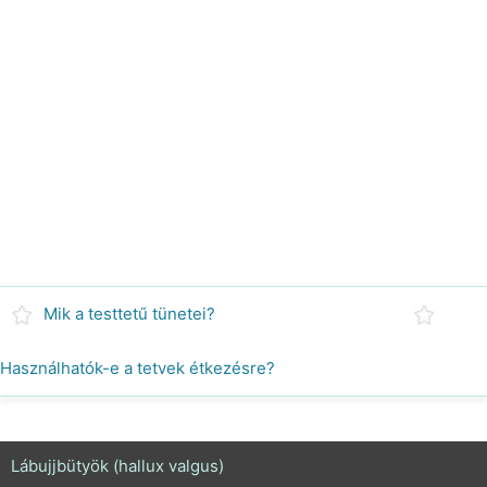
Mik a testtetű tünetei?
Használhatók-e a tetvek étkezésre?
Lábujjbütyök (hallux valgus)