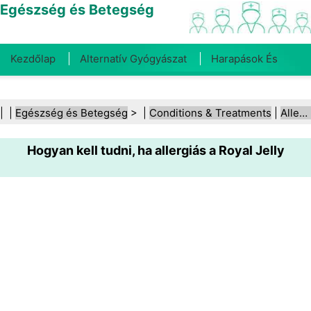
Egészség és Betegség
Kezdőlap
Alternatív Gyógyászat
Harapások És
Csípések
Rák
Betegségek És Kezelések
Száj- És
| |
Egészség és Betegség
> |
Conditions & Treatments
|
Allergiák
Fogegészség
Diéta És Táplálkozás
Családi
Hogyan kell tudni, ha allergiás a Royal Jelly
Egészség
Egészségügyi Ágazat
Mentális Egészség
Közegészségügy És Biztonság
Sebészet És
Beavatkozások