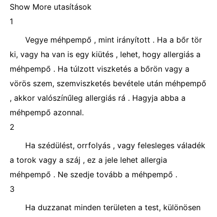
Show More utasítások
1
Vegye méhpempő , mint irányított . Ha a bőr tör
ki, vagy ha van is egy kiütés , lehet, hogy allergiás a
méhpempő . Ha túlzott viszketés a bőrön vagy a
vörös szem, szemviszketés bevétele után méhpempő
, akkor valószínűleg allergiás rá . Hagyja abba a
méhpempő azonnal.
2
Ha szédülést, orrfolyás , vagy felesleges váladék
a torok vagy a száj , ez a jele lehet allergia
méhpempő . Ne szedje tovább a méhpempő .
3
Ha duzzanat minden területen a test, különösen