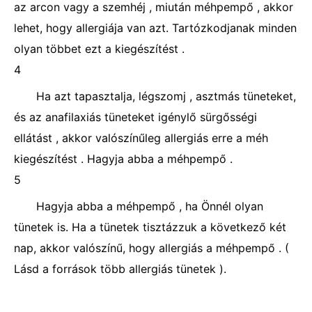
az arcon vagy a szemhéj , miután méhpempő , akkor
lehet, hogy allergiája van azt. Tartózkodjanak minden
olyan többet ezt a kiegészítést .
4
Ha azt tapasztalja, légszomj , asztmás tüneteket,
és az anafilaxiás tüneteket igénylő sürgősségi
ellátást , akkor valószínűleg allergiás erre a méh
kiegészítést . Hagyja abba a méhpempő .
5
Hagyja abba a méhpempő , ha Önnél olyan
tünetek is. Ha a tünetek tisztázzuk a következő két
nap, akkor valószínű, hogy allergiás a méhpempő . (
Lásd a források több allergiás tünetek ).