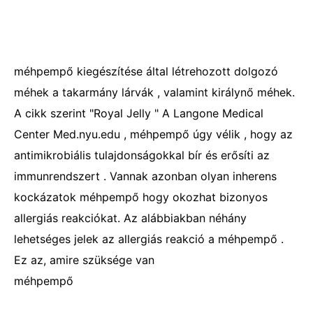
méhpempő kiegészítése által létrehozott dolgozó
méhek a takarmány lárvák , valamint királynő méhek.
A cikk szerint "Royal Jelly " A Langone Medical
Center Med.nyu.edu , méhpempő úgy vélik , hogy az
antimikrobiális tulajdonságokkal bír és erősíti az
immunrendszert . Vannak azonban olyan inherens
kockázatok méhpempő hogy okozhat bizonyos
allergiás reakciókat. Az alábbiakban néhány
lehetséges jelek az allergiás reakció a méhpempő .
Ez az, amire szüksége van
méhpempő