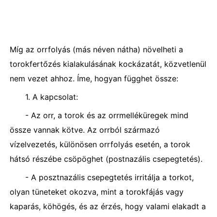
Míg az orrfolyás (más néven nátha) növelheti a
torokfertőzés kialakulásának kockázatát, közvetlenül
nem vezet ahhoz. Íme, hogyan függhet össze:
1. A kapcsolat:
- Az orr, a torok és az orrmelléküregek mind
össze vannak kötve. Az orrból származó
vízelvezetés, különösen orrfolyás esetén, a torok
hátsó részébe csöpöghet (postnazális csepegtetés).
- A posztnazális csepegtetés irritálja a torkot,
olyan tüneteket okozva, mint a torokfájás vagy
kaparás, köhögés, és az érzés, hogy valami elakadt a