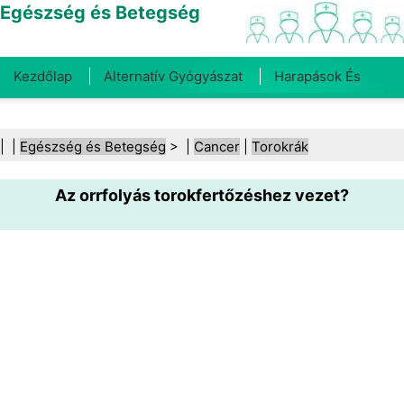
Egészség és Betegség
Kezdőlap
Alternatív Gyógyászat
Harapások És
Csípések
Rák
Betegségek És Kezelések
Száj- És
| |
Egészség és Betegség
> |
Cancer
|
Torokrák
Fogegészség
Diéta És Táplálkozás
Családi
Az orrfolyás torokfertőzéshez vezet?
Egészség
Egészségügyi Ágazat
Mentális Egészség
Közegészségügy És Biztonság
Sebészet És
Beavatkozások