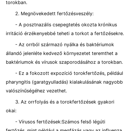
torokban.
2. Megnövekedett fertőzésveszély:
- A posztnazális csepegtetés okozta krónikus
irritáció érzékenyebbé teheti a torkot a fertőzésekre.
- Az orrból származó nyálka és baktériumok
állandó jelenléte kedvező környezetet teremthet a
baktériumok és vírusok szaporodásához a torokban.
- Ez a fokozott expozíció torokfertőzés, például
pharyngitis (garatgyulladás) kialakulásának nagyobb
valószínűségéhez vezethet.
3. Az orrfolyás és a torokfertőzések gyakori
okai:
- Vírusos fertőzések:Számos felső légúti
fertőzés, mint például a megfázás vagy az influenza,