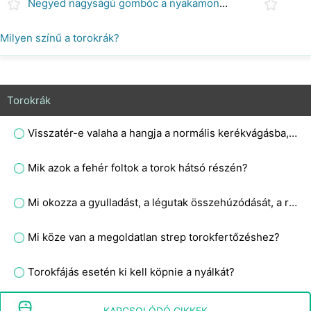
Negyed nagyságú gombóc a nyakamon, mint egy kicsit jobbra az állkapocs bal oldala alatt, és szeretném tudni, hogy mi lehet az, hogy túlságosan megsérül a torkom, de enyhén lüktet?
Milyen színű a torokrák?
Torokrák
Visszatér-e valaha a hangja a normális kerékvágásba, miután a lézeres torokműtét eltávolítja a polipot a gége oldalán?
Mik azok a fehér foltok a torok hátsó részén?
Mi okozza a gyulladást, a légutak összehúzódását, a rekedtséget és a mirigyek duzzadását a torokban?
Mi köze van a megoldatlan strep torokfertőzéshez?
Torokfájás esetén ki kell köpnie a nyálkát?
Mi a teendő, ha a torok egyik oldala fáj?
KAPCSOLÓDÓ CIKKEK