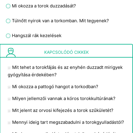
Mi okozza a torok duzzadását?
Túlnőtt nyirok van a torkomban. Mit tegyenek?
Hangszál rák kezelések
Mennyi ideig tart a torokgyulladás a biocillin injekció után?
KAPCSOLÓDÓ CIKKEK
Mit tehet a torokfájás és az enyhén duzzadt mirigyek
gyógyítása érdekében?
Mi okozza a pattogó hangot a torkodban?
Milyen jellemzői vannak a kóros torokkultúrának?
Mit jelent az orvosi kifejezés a torok szűkületét?
Mennyi ideig tart megszabadulni a torokgyulladástól?