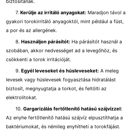
biztosítanak.
7.
Kerülje az irritáló anyagokat:
Maradjon távol a
gyakori torokirritáló anyagoktól, mint például a füst,
a por és az allergének.
8.
Használjon párásítót:
Ha párásítót használ a
szobában, akkor nedvességet ad a levegőhöz, és
csökkenti a torok irritációját.
9.
Egyél leveseket és húsleveseket:
A meleg
levesek vagy húslevesek fogyasztása hidratálást
biztosít, megnyugtatja a torkot, és feltölti az
elektrolitokat.
10.
Gargarizálás fertőtlenítő hatású szájvízzel:
Az enyhe fertőtlenítő hatású szájvíz elpusztíthatja a
baktériumokat, és némileg enyhítheti a torokfájást.