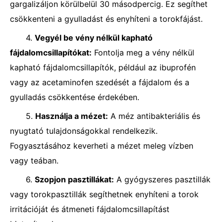
gargalizáljon körülbelül 30 másodpercig. Ez segíthet
csökkenteni a gyulladást és enyhíteni a torokfájást.
4.
Vegyél be vény nélkül kapható
fájdalomcsillapítókat:
Fontolja meg a vény nélkül
kapható fájdalomcsillapítók, például az ibuprofén
vagy az acetaminofen szedését a fájdalom és a
gyulladás csökkentése érdekében.
5.
Használja a mézet:
A méz antibakteriális és
nyugtató tulajdonságokkal rendelkezik.
Fogyasztásához keverheti a mézet meleg vízben
vagy teában.
6.
Szopjon pasztillákat:
A gyógyszeres pasztillák
vagy torokpasztillák segíthetnek enyhíteni a torok
irritációját és átmeneti fájdalomcsillapítást