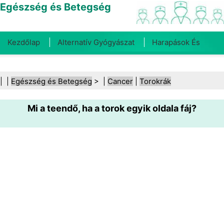
Egészség és Betegség
Kezdőlap
Alternatív Gyógyászat
Harapások És
Csípések
Rák
Betegségek És Kezelések
Száj- És
| |
Egészség és Betegség
> |
Cancer
|
Torokrák
Fogegészség
Diéta És Táplálkozás
Családi
Mi a teendő, ha a torok egyik oldala fáj?
Egészség
Egészségügyi Ágazat
Mentális Egészség
Közegészségügy És Biztonság
Sebészet És
Beavatkozások