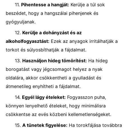
11.
Pihentesse a hangját:
Kerülje a túl sok
beszédet, hogy a hangszálai pihenjenek és
gyógyuljanak.
12.
Kerülje a dohányzást és az
alkoholfogyasztást:
Ezek az anyagok irritálhatják a
torkot és súlyosbíthatják a fájdalmat.
13.
Használjon hideg tömörítést:
Ha hideg
borogatást vagy jégcsomagot helyez a nyak
oldalára, akkor csökkentheti a gyulladást és
átmenetileg enyhítheti a fájdalmat.
14.
Egyél lágy ételeket:
Fogyasszon puha,
könnyen lenyelhető ételeket, hogy minimálisra
csökkentse az evés közbeni kellemetlenségeket.
15.
A tünetek figyelése:
Ha torokfájása továbbra