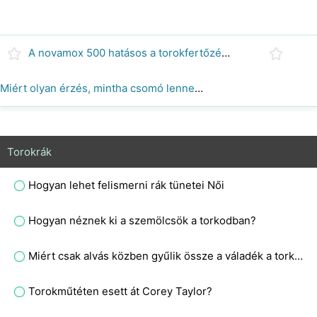
A novamox 500 hatásos a torokfertőzésekben?
Miért olyan érzés, mintha csomó lenne a nyelőcsövemben?
Torokrák
Hogyan lehet felismerni rák tünetei Női
Hogyan néznek ki a szemölcsök a torkodban?
Miért csak alvás közben gyűlik össze a váladék a torkomban?
Torokműtéten esett át Corey Taylor?