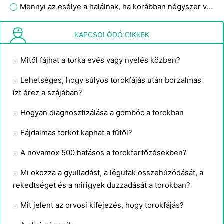
Mennyi az esélye a halálnak, ha korábban négyszer volt torokgyulladása?
Mit jelent, ha megfázik, és fáj a torka?
KAPCSOLÓDÓ CIKKEK
Mitől fájhat a torka evés vagy nyelés közben?
Lehetséges, hogy súlyos torokfájás után borzalmas
ízt érez a szájában?
Hogyan diagnosztizálása a gombóc a torokban
Fájdalmas torkot kaphat a fűtől?
A novamox 500 hatásos a torokfertőzésekben?
Mi okozza a gyulladást, a légutak összehúzódását, a
rekedtséget és a mirigyek duzzadását a torokban?
Mit jelent az orvosi kifejezés, hogy torokfájás?