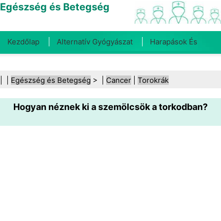
Egészség és Betegség
Kezdőlap
Alternatív Gyógyászat
Harapások És
Csípések
Rák
Betegségek És Kezelések
Száj- És
| |
Egészség és Betegség
> |
Cancer
|
Torokrák
Fogegészség
Diéta És Táplálkozás
Családi
Hogyan néznek ki a szemölcsök a torkodban?
Egészség
Egészségügyi Ágazat
Mentális Egészség
Közegészségügy És Biztonság
Sebészet És
Beavatkozások