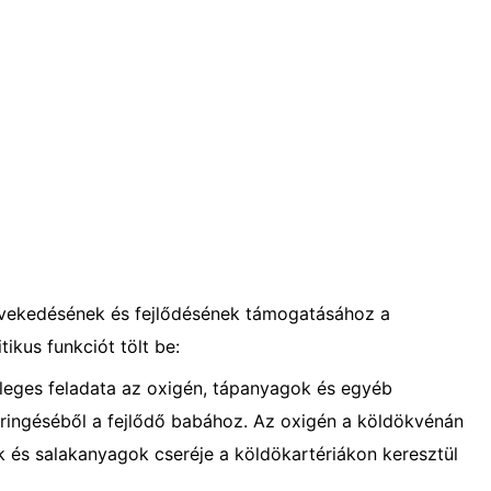
övekedésének és fejlődésének támogatásához a
tikus funkciót tölt be:
leges feladata az oxigén, tápanyagok és egyéb
eringéséből a fejlődő babához. Az oxigén a köldökvénán
k és salakanyagok cseréje a köldökartériákon keresztül