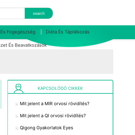
 És Fogegészség
Diéta És Táplálkozás
zet És Beavatkozások
KAPCSOLÓDÓ CIKKEK
Mit jelent a MIR orvosi rövidítés?
Mit jelent a QI orvosi rövidítés?
Qigong Gyakorlatok Eyes