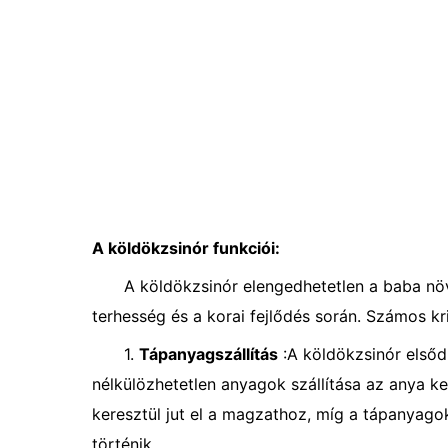
A köldökzsinór funkciói:
A köldökzsinór elengedhetetlen a baba n
terhesség és a korai fejlődés során. Számos kri
1.
Tápanyagszállítás
:A köldökzsinór elsőd
nélkülözhetetlen anyagok szállítása az anya k
keresztül jut el a magzathoz, míg a tápanyago
történik.