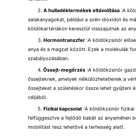
2.
A hulladéktermékek eltávolítása
:A köld
salakanyagokat, például a szén-dioxidot és m
köldökartériákon keresztül visszajutnak az an
3.
Hormontranszfer
:A köldökzsinór előse
anya és a magzat között. Ezek a molekulák fon
szabályozásában.
4.
Őssejt-megőrzés
:A köldökzsinór gazd
őssejteknek, amelyek nélkülözhetetlenek a vé
őssejteket a születéskor össze lehet gyűjteni é
céljából.
5.
Fizikai kapcsolat
:A köldökzsinór fizikai
felfüggesztve a fejlődő babát az anyaméhen b
mobilitást tesz lehetővé a terhesség alatt.