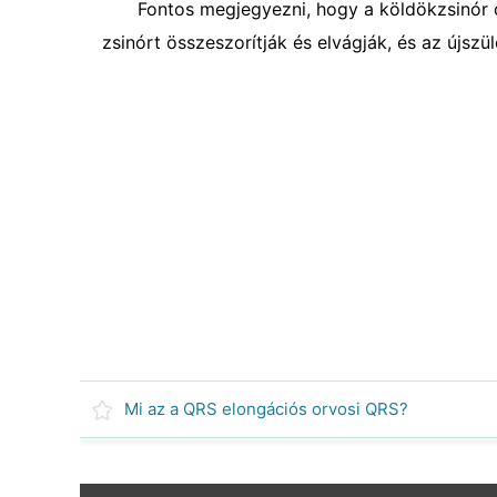
Fontos megjegyezni, hogy a köldökzsinór c
zsinórt összeszorítják és elvágják, és az újsz
Mi az a QRS elongációs orvosi QRS?