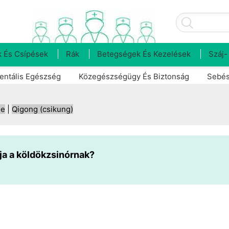
 És Csípések
Rák
Betegségek És Kezelések
Száj-
entális Egészség
Közegészségügy És Biztonság
Sebés
ne
|
Qigong (csikung)
ja a köldökzsinórnak?