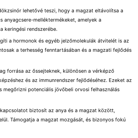
ökzsinór lehetővé teszi, hogy a magzat eltávolítsa a
ás anyagcsere-melléktermékeket, amelyek a
ya keringési rendszerébe.
gíti a hormonok és egyéb jelzőmolekulák átvitelét is az
tosak a terhesség fenntartásában és a magzati fejlődés
ag forrása az őssejteknek, különösen a vérképző
rképzéshez és az immunrendszer fejlődéséhez. Ezeket az
s megőrizni potenciális jövőbeli orvosi felhasználás
 kapcsolatot biztosít az anya és a magzat között,
elül. Támogatja a magzat mozgását, és bizonyos fokú