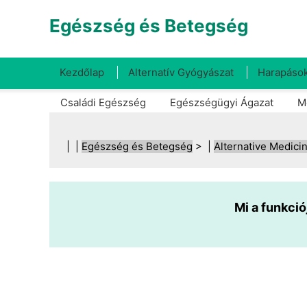
Egészség és Betegség
Kezdőlap
Alternatív Gyógyászat
Harapások
Családi Egészség
Egészségügyi Ágazat
M
| |
Egészség és Betegség
> |
Alternative Medici
Mi a funkció