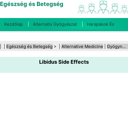
Egészség és Betegség
Kezdőlap
Alternatív Gyógyászat
Harapások És
Csípések
Rák
Betegségek És Kezelések
Száj- És
| |
Egészség és Betegség
> |
Alternative Medicine
|
Gyógynövénygyógyászat (fitoterápia)
Fogegészség
Diéta És Táplálkozás
Családi
Libidus Side Effects
Egészség
Egészségügyi Ágazat
Mentális Egészség
Közegészségügy És Biztonság
Sebészet És
Beavatkozások