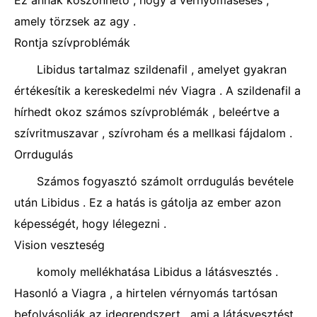
Ez annak köszönhető , hogy a vérnyomásesés ,
amely törzsek az agy .
Rontja szívproblémák
Libidus tartalmaz szildenafil , amelyet gyakran
értékesítik a kereskedelmi név Viagra . A szildenafil a
hírhedt okoz számos szívproblémák , beleértve a
szívritmuszavar , szívroham és a mellkasi fájdalom .
Orrdugulás
Számos fogyasztó számolt orrdugulás bevétele
után Libidus . Ez a hatás is gátolja az ember azon
képességét, hogy lélegezni .
Vision veszteség
komoly mellékhatása Libidus a látásvesztés .
Hasonló a Viagra , a hirtelen vérnyomás tartósan
befolyásolják az idegrendszert , ami a látásvesztést .