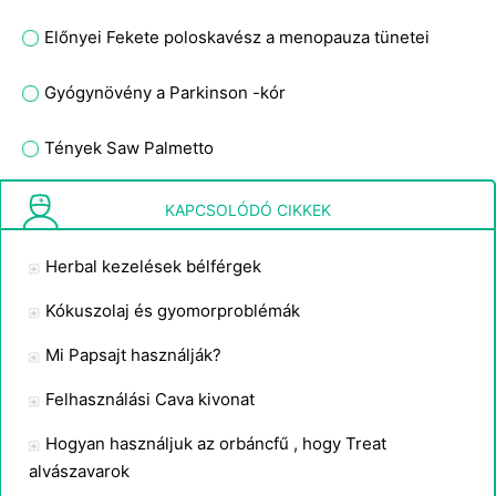
Előnyei Fekete poloskavész a menopauza tünetei
Gyógynövény a Parkinson -kór
Tények Saw Palmetto
Gyógynövények használt Fibromyalgia Pain
KAPCSOLÓDÓ CIKKEK
Herbal kezelések bélférgek
Kókuszolaj és gyomorproblémák
Mi Papsajt használják?
Felhasználási Cava kivonat
Hogyan használjuk az orbáncfű , hogy Treat
alvászavarok