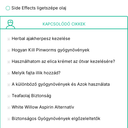
Side Effects ligetszépe olaj
Hogyan csökkentse a hőhullámok és hideg verejték , a nők és a menopauza
KAPCSOLÓDÓ CIKKEK
Herbal ajakherpesz kezelése
Hogyan Kill Pinworms gyógynövények
Használhatom az elica krémet az ótvar kezelésére?
Melyik fajta illik hozzád?
A különböző gyógynövények és Azok használata
Teafaolaj Biztonság
White Willow Aspirin Alternatív
Biztonságos Gyógynövények elgőzeleltetők