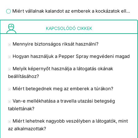
Miért vállalnak kalandot az emberek a kockázatok ellenére?
Biztonsági rendszerek Repülőterek
KAPCSOLÓDÓ CIKKEK
Mennyire biztonságos riksát használni?
Hogyan használjuk a Pepper Spray megvédeni magad
Melyik képernyőt használja a látogatás okának
beállításához?
Miért betegednek meg az emberek a túrákon?
Van-e mellékhatása a travella utazási betegség
tablettának?
Miért lehetnek nagyobb veszélyben a látogatók, mint
az alkalmazottak?