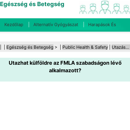
Egészség és Betegség
Kezdőlap
Alternatív Gyógyászat
Harapások És
Csípések
Rák
Betegségek És Kezelések
Száj- És
| |
Egészség és Betegség
> |
Public Health & Safety
|
Utazásbiztonság
Fogegészség
Diéta És Táplálkozás
Családi
Utazhat külföldre az FMLA szabadságon lévő
Egészség
Egészségügyi Ágazat
Mentális Egészség
alkalmazott?
Közegészségügy És Biztonság
Sebészet És
Beavatkozások