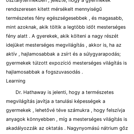
osztálytermekben , jelezte, hogy a gyermekek
rendszeresen kitett mérsékelt mennyiségű
természetes fény egészségesebbek , és magasabb,
mint azoknak, akik töltik a legtöbb időt mesterséges
fény alatt . A gyerekek, akik költeni a nagy részét
idejüket mesterséges megvilágítás , akkor is, ha az
aktív , hajlamosabbak a zsírt és a súlygyarapodás;
gyermekek túlzott expozíció mesterséges világítás is
hajlamosabbak a fogszuvasodás .
Learning
Dr. Hathaway is jelenti, hogy a természetes
megvilágítás javítja a tanulási képességek a
gyermekek , lehetővé téve számukra , hogy felszívja
anyagok könnyebben , míg a mesterséges világítás is
akadályozzák az oktatás . Nagynyomású nátrium gőz