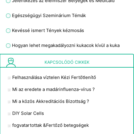
Jelentkezés az élelmiszer Bélyegek és Medicaid
Egészségügyi Szeminárium Témák
Kevéssé ismert Tények kézmosás
Hogyan lehet megakadályozni kukacok kívül a kuka
Klór kezelése Víztisztítás
KAPCSOLÓDÓ CIKKEK
Felhasználása víztelen Kézi Fertőtlenítő
Mi az eredete a madárinfluenza-vírus ?
Mi a közös Akkreditációs Bizottság ?
DIY Solar Cells
fogvatartottak &Fertőző betegségek