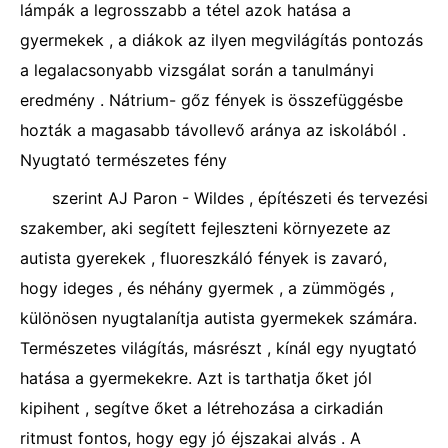
lámpák a legrosszabb a tétel azok hatása a
gyermekek , a diákok az ilyen megvilágítás pontozás
a legalacsonyabb vizsgálat során a tanulmányi
eredmény . Nátrium- gőz fények is összefüggésbe
hozták a magasabb távollevő aránya az iskolából .
Nyugtató természetes fény
szerint AJ Paron - Wildes , építészeti és tervezési
szakember, aki segített fejleszteni környezete az
autista gyerekek , fluoreszkáló fények is zavaró,
hogy ideges , és néhány gyermek , a zümmögés ,
különösen nyugtalanítja autista gyermekek számára.
Természetes világítás, másrészt , kínál egy nyugtató
hatása a gyermekekre. Azt is tarthatja őket jól
kipihent , segítve őket a létrehozása a cirkadián
ritmust fontos, hogy egy jó éjszakai alvás . A