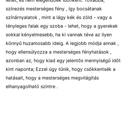
lehet, és nem elegendőek időnként. Továbbá,
színezés mesterséges fény , így bocsátanak
színárnyalatok , mint a lágy kék és zöld - vagy a
tényleges falak egy szoba - lehet, hogy a gyerekek
sokkal kényelmesebb, ha ki vannak téve az ilyen
könnyű huzamosabb ideig. A legjobb módja annak ,
hogy ellensúlyozza a mesterséges fényhatások ,
azonban az, hogy kiad egy jelentős mennyiségű időt
kint naponta; Ezzel úgy tűnik, hogy csökkentsék a
hatásait, hogy a mesterséges megvilágítás
elhanyagolható szintre .