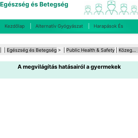
Egészség és Betegség
Kezdőlap
Alternatív Gyógyászat
Harapások És
Csípések
Rák
Betegségek És Kezelések
Száj- És
| |
Egészség és Betegség
> |
Public Health & Safety
|
Közegészségügy
Fogegészség
Diéta És Táplálkozás
Családi
A megvilágítás hatásairól a gyermekek
Egészség
Egészségügyi Ágazat
Mentális Egészség
Közegészségügy És Biztonság
Sebészet És
Beavatkozások