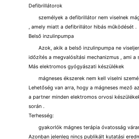
Defibrillátorok
személyek a defibrillátor nem viselnek má
, amely miatt a defibrillátor hibás működését .
Belső inzulinpumpa
Azok, akik a belső inzulinpumpa ne visel
időzítés a megvalósítási mechanizmus , ami a sz
Más elektromos gyógyászati ​​készülékek
mágneses ékszerek nem kell viselni szemé
Lehetőség van arra, hogy a mágneses mező az
a partner minden elektromos orvosi készülékek 
során .
Terhesség:
gyakorlók mágnes terápia óvatosság váran
Azonban jelenleg nincs publikált kutatási ere