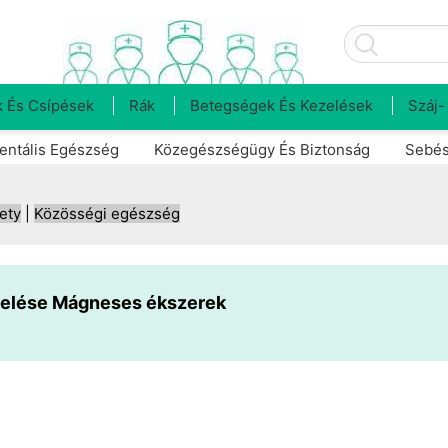
 És Csípések
Rák
Betegségek És Kezelések
Száj-
entális Egészség
Közegészségügy És Biztonság
Sebés
ety
|
Közösségi egészség
iselése Mágneses ékszerek