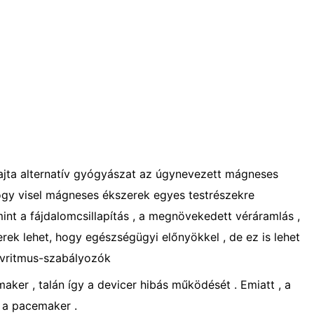
ajta alternatív gyógyászat az úgynevezett mágneses
hogy visel mágneses ékszerek egyes testrészekre
nt a fájdalomcsillapítás , a megnövekedett véráramlás ,
rek lehet, hogy egészségügyi előnyökkel , de ez is lehet
ívritmus-szabályozók
ker , talán így a devicer hibás működését . Emiatt , a
 a pacemaker .