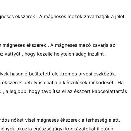
gneses ékszerek . A mágneses mezők zavarhatják a jelet
jen mágneses ékszerek . A mágneses mező zavarja az
ivattyút , hogy kezelje helytelen adag inzulint .
lyek hasonló beültetett elektromos orvosi eszközök.
 ékszerek befolyásolhatja a készülékek működését . Ha
, a legjobb, hogy távolítsa el az ékszert kapcsolattartás
dós nőket visel mágneses ékszerek a terhesség alatt.
dmények okozta egészségügyi kockázatokat illetően