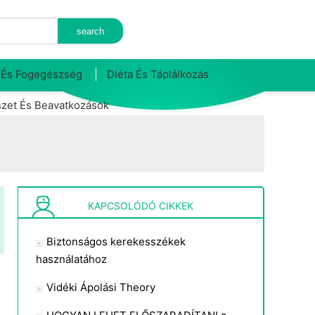
 És Fogegészség
Diéta És Táplálkozás
zet És Beavatkozások
KAPCSOLÓDÓ CIKKEK
Biztonságos kerekesszékek
használatához
Vidéki Ápolási Theory