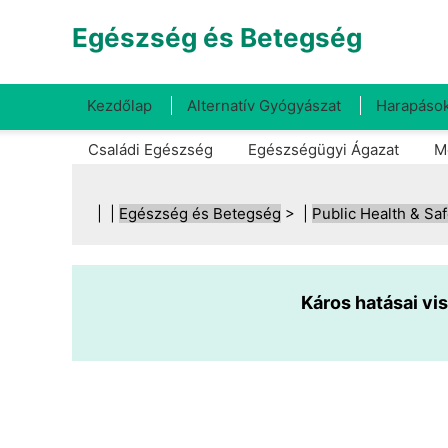
Egészség és Betegség
Kezdőlap
Alternatív Gyógyászat
Harapások
Családi Egészség
Egészségügyi Ágazat
M
| |
Egészség és Betegség
> |
Public Health & Saf
Káros hatásai v