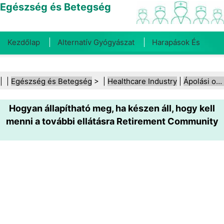
Egészség és Betegség
Kezdőlap
Alternatív Gyógyászat
Harapások És
Csípések
Rák
Betegségek És Kezelések
Száj- És
| |
Egészség és Betegség
> |
Healthcare Industry
|
Ápolási otthonok
Fogegészség
Diéta És Táplálkozás
Családi
Hogyan állapítható meg, ha készen áll, hogy kell
Egészség
Egészségügyi Ágazat
Mentális Egészség
menni a további ellátásra Retirement Community
Közegészségügy És Biztonság
Sebészet És
Beavatkozások