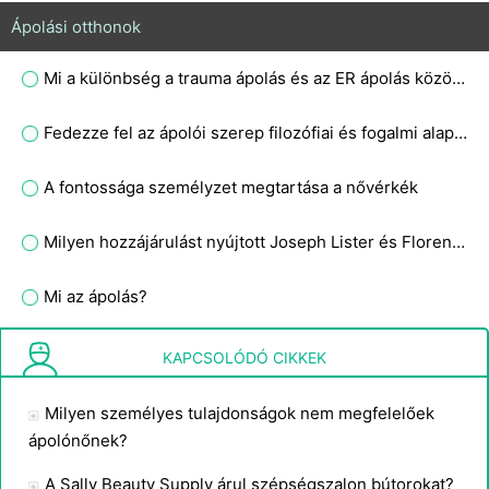
Ápolási otthonok
Mi a különbség a trauma ápolás és az ER ápolás között?
Fedezze fel az ápolói szerep filozófiai és fogalmi alapját Nz-ben?
A fontossága személyzet megtartása a nővérkék
Milyen hozzájárulást nyújtott Joseph Lister és Florence Nightingale az orvostudományhoz?
Mi az ápolás?
Mik azok a Resident értékelési protokollok ?
KAPCSOLÓDÓ CIKKEK
Milyen személyes tulajdonságok nem megfelelőek
ápolónőnek?
A Sally Beauty Supply árul szépségszalon bútorokat?