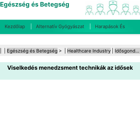
Egészség és Betegség
Kezdőlap
Alternatív Gyógyászat
Harapások És
Csípések
Rák
Betegségek És Kezelések
Száj- És
| |
Egészség és Betegség
> |
Healthcare Industry
|
Idősgondozás
Fogegészség
Diéta És Táplálkozás
Családi
Viselkedés menedzsment technikák az idősek
Egészség
Egészségügyi Ágazat
Mentális Egészség
Közegészségügy És Biztonság
Sebészet És
Beavatkozások