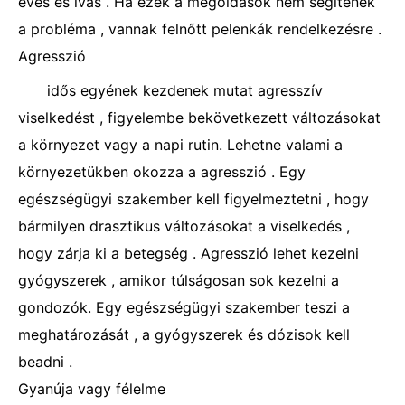
evés és ivás . Ha ezek a megoldások nem segítenek
a probléma , vannak felnőtt pelenkák rendelkezésre .
Agresszió
idős egyének kezdenek mutat agresszív
viselkedést , figyelembe bekövetkezett változásokat
a környezet vagy a napi rutin. Lehetne valami a
környezetükben okozza a agresszió . Egy
egészségügyi szakember kell figyelmeztetni , hogy
bármilyen drasztikus változásokat a viselkedés ,
hogy zárja ki a betegség . Agresszió lehet kezelni
gyógyszerek , amikor túlságosan sok kezelni a
gondozók. Egy egészségügyi szakember teszi a
meghatározását , a gyógyszerek és dózisok kell
beadni .
Gyanúja vagy félelme