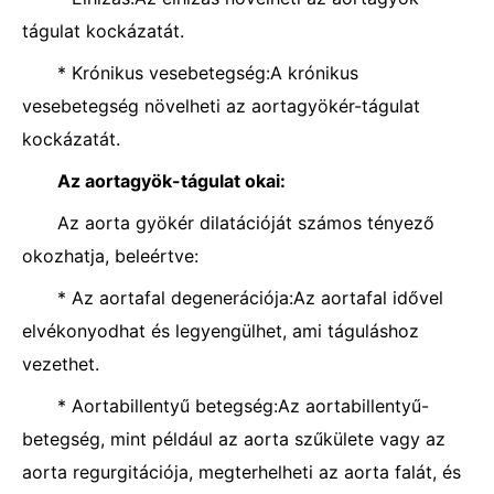
tágulat kockázatát.
* Krónikus vesebetegség:A krónikus
vesebetegség növelheti az aortagyökér-tágulat
kockázatát.
Az aortagyök-tágulat okai:
Az aorta gyökér dilatációját számos tényező
okozhatja, beleértve:
* Az aortafal degenerációja:Az aortafal idővel
elvékonyodhat és legyengülhet, ami táguláshoz
vezethet.
* Aortabillentyű betegség:Az aortabillentyű-
betegség, mint például az aorta szűkülete vagy az
aorta regurgitációja, megterhelheti az aorta falát, és