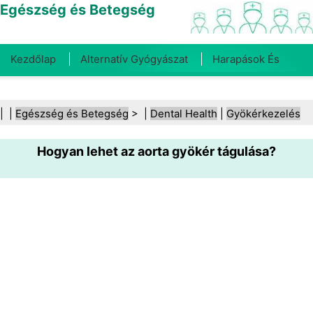
Egészség és Betegség
Kezdőlap
Alternatív Gyógyászat
Harapások És
Csípések
Rák
Betegségek És Kezelések
Száj- És
| |
Egészség és Betegség
> |
Dental Health
|
Gyökérkezelés
Fogegészség
Diéta És Táplálkozás
Családi
Hogyan lehet az aorta gyökér tágulása?
Egészség
Egészségügyi Ágazat
Mentális Egészség
Közegészségügy És Biztonság
Sebészet És
Beavatkozások