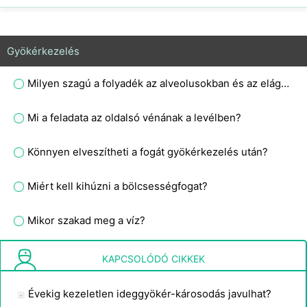
Gyökérkezelés
Milyen szagú a folyadék az alveolusokban és az elágazásokban?
Mi a feladata az oldalsó vénának a levélben?
Könnyen elveszítheti a fogát gyökérkezelés után?
Miért kell kihúzni a bölcsességfogat?
Mikor szakad meg a víz?
Hogyan használjuk a szauna a gyorsabb hajnövekedést
KAPCSOLÓDÓ CIKKEK
Évekig kezeletlen ideggyökér-károsodás javulhat?