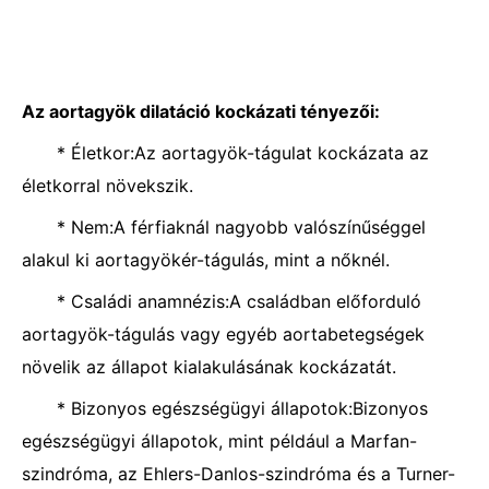
Az aortagyök dilatáció kockázati tényezői:
* Életkor:Az aortagyök-tágulat kockázata az
életkorral növekszik.
* Nem:A férfiaknál nagyobb valószínűséggel
alakul ki aortagyökér-tágulás, mint a nőknél.
* Családi anamnézis:A családban előforduló
aortagyök-tágulás vagy egyéb aortabetegségek
növelik az állapot kialakulásának kockázatát.
* Bizonyos egészségügyi állapotok:Bizonyos
egészségügyi állapotok, mint például a Marfan-
szindróma, az Ehlers-Danlos-szindróma és a Turner-