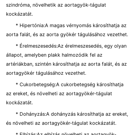
szindróma, növelhetik az aortagyök-tágulat
kockázatát.
* Hipertónia:A magas vérnyomás károsíthatja az
aorta falát, és az aorta gyökér tágulásához vezethet.
* Érelmeszesedés:Az érelmeszesedés, egy olyan
állapot, amelyben plakk halmozódik fel az
artériákban, szintén károsíthatja az aorta falát, és az
aortagyökér tágulásához vezethet.
* Cukorbetegség:A cukorbetegség károsíthatja
az ereket, és növelheti az aortagyökér-tágulat
kockázatát.
* Dohányzás:A dohányzás károsíthatja az ereket,
és növelheti az aortagyökér-tágulat kockázatát.
* Elhízás:Az elhízás növelheti az aortagyök-