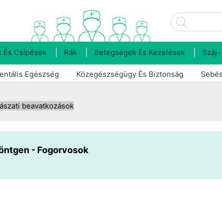
 És Csípések
Rák
Betegségek És Kezelések
Száj-
entális Egészség
Közegészségügy És Biztonság
Sebés
ászati beavatkozások
 röntgen - Fogorvosok