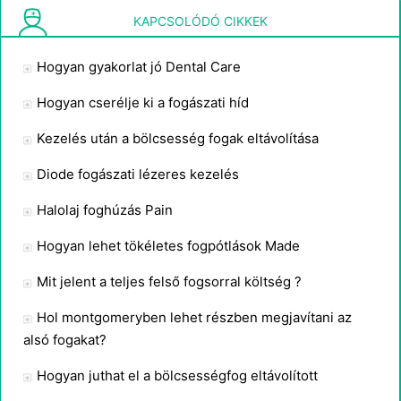
Szövődmények A Laser Gum kezelés
KAPCSOLÓDÓ CIKKEK
Hogyan gyakorlat jó Dental Care
Hogyan cserélje ki a fogászati ​​híd
Kezelés után a bölcsesség fogak eltávolítása
Diode fogászati ​​lézeres kezelés
Halolaj foghúzás Pain
Hogyan lehet tökéletes fogpótlások Made
Mit jelent a teljes felső fogsorral költség ?
Hol montgomeryben lehet részben megjavítani az
alsó fogakat?
Hogyan juthat el a bölcsességfog eltávolított