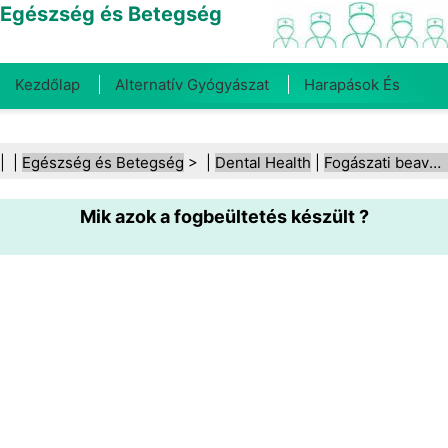
Egészség és Betegség
Kezdőlap
Alternatív Gyógyászat
Harapások És
Csípések
Rák
Betegségek És Kezelések
Száj- És
| |
Egészség és Betegség
> |
Dental Health
|
Fogászati beavatkozások
Fogegészség
Diéta És Táplálkozás
Családi
Mik azok a fogbeültetés készült ?
Egészség
Egészségügyi Ágazat
Mentális Egészség
Közegészségügy És Biztonság
Sebészet És
Beavatkozások