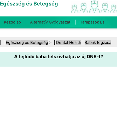
Egészség és Betegség
Kezdőlap
Alternatív Gyógyászat
Harapások És
Csípések
Rák
Betegségek És Kezelések
Száj- És
| |
Egészség és Betegség
> |
Dental Health
|
Babák fogzása
Fogegészség
Diéta És Táplálkozás
Családi
A fejlődő baba felszívhatja az új DNS-t?
Egészség
Egészségügyi Ágazat
Mentális Egészség
Közegészségügy És Biztonság
Sebészet És
Beavatkozások