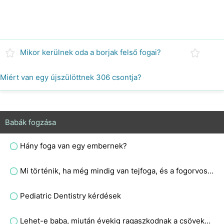
Mikor kerülnek oda a borjak felső fogai?
Miért van egy újszülöttnek 306 csontja?
Babák fogzása
Hány foga van egy embernek?
Mi történik, ha még mindig van tejfoga, és a fogorvos el akarja távolítani, majd cserélje ki tartósra, a fájdalom komoly eljárás?
Pediatric Dentistry kérdések
Lehet-e baba, miután évekig ragaszkodnak a csövekhez?