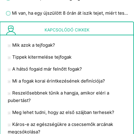
Mi van, ha egy újszülött 8 órán át iszik tejet, miért tesz?
Mi van, ha a csecsemő bőre nő a két elülső fog között?
KAPCSOLÓDÓ CIKKEK
Mik azok a tejfogak?
Tippek kitermelése tejfogak
A hátsó fogaid már felnőtt fogak?
Mi a fogak korai érintkezésének definíciója?
Reszelősebbnek tűnik a hangja, amikor eléri a
pubertást?
Meg lehet tudni, hogy az első szájban terhesek?
Káros-e az egészségükre a csecsemők arcának
megcsókolása?