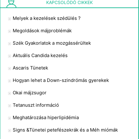
B csoport Strep hemolitikus fertőzés
KAPCSOLÓDÓ CIKKEK
Melyek a kezelések szédülés ?
Megoldások májproblémák
Szék Gyakorlatok a mozgássérültek
Aktuális Candida kezelés
Ascaris Tünetek
Hogyan lehet a Down-szindrómás gyerekek
Okai májzsugor
Tetanuszt információ
Meghatározása hiperlipidémia
Signs &Tünetei petefészekrák és a Méh miómák