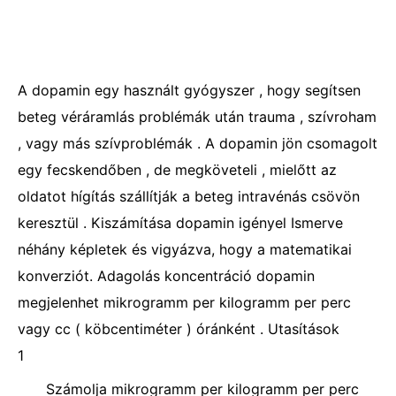
A dopamin egy használt gyógyszer , hogy segítsen
beteg véráramlás problémák után trauma , szívroham
, vagy más szívproblémák . A dopamin jön csomagolt
egy fecskendőben , de megköveteli , mielőtt az
oldatot hígítás szállítják a beteg intravénás csövön
keresztül . Kiszámítása dopamin igényel Ismerve
néhány képletek és vigyázva, hogy a matematikai
konverziót. Adagolás koncentráció dopamin
megjelenhet mikrogramm per kilogramm per perc
vagy cc ( köbcentiméter ) óránként . Utasítások
1
Számolja mikrogramm per kilogramm per perc