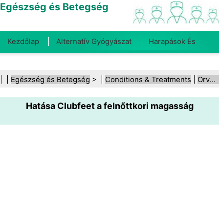
Egészség és Betegség
Kezdőlap
Alternatív Gyógyászat
Harapások És
Csípések
Rák
Betegségek És Kezelések
Száj- És
| |
Egészség és Betegség
> |
Conditions & Treatments
|
Orvosi állapotok
Fogegészség
Diéta És Táplálkozás
Családi
Hatása Clubfeet a felnőttkori magasság
Egészség
Egészségügyi Ágazat
Mentális Egészség
Közegészségügy És Biztonság
Sebészet És
Beavatkozások