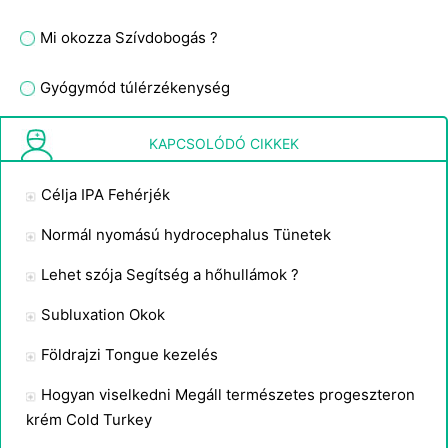
Mi okozza Szívdobogás ?
Gyógymód túlérzékenység
Quadricept Patella Tendinitis Alternatív gyógyászat
KAPCSOLÓDÓ CIKKEK
Célja IPA Fehérjék
Normál nyomású hydrocephalus Tünetek
Lehet szója Segítség a hőhullámok ?
Subluxation Okok
Földrajzi Tongue kezelés
Hogyan viselkedni Megáll természetes progeszteron
krém Cold Turkey