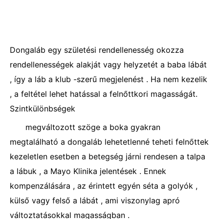
Dongaláb egy születési rendellenesség okozza
rendellenességek alakját vagy helyzetét a baba lábát
, így a láb a klub -szerű megjelenést . Ha nem kezelik
, a feltétel lehet hatással a felnőttkori magasságát.
Szintkülönbségek
megváltozott szöge a boka gyakran
megtalálható a dongaláb lehetetlenné teheti felnőttek
kezeletlen esetben a betegség járni rendesen a talpa
a lábuk , a Mayo Klinika jelentések . Ennek
kompenzálására , az érintett egyén séta a golyók ,
külső vagy felső a lábát , ami viszonylag apró
változtatásokkal magasságban .