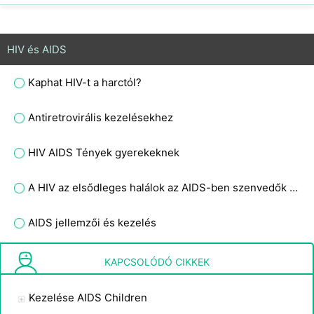
HIV és AIDS
Kaphat HIV-t a harctól?
Antiretrovirális kezelésekhez
HIV AIDS Tények gyerekeknek
A HIV az elsődleges halálok az AIDS-ben szenvedők körében?
AIDS jellemzői és kezelés
Melyik testfolyadék teszi ki a legvalószínűbben az EMT HIV-t?
KAPCSOLÓDÓ CIKKEK
Kezelése AIDS Children