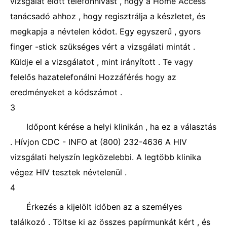
vizsgálat előtt telefonhívást , hogy a Home Access
tanácsadó ahhoz , hogy regisztrálja a készletet, és
megkapja a névtelen kódot. Egy egyszerű , gyors
finger -stick szükséges vért a vizsgálati mintát .
Küldje el a vizsgálatot , mint irányított . Te vagy
felelős hazatelefonálni Hozzáférés hogy az
eredményeket a kódszámot .
3
Időpont kérése a helyi klinikán , ha ez a választás
. Hívjon CDC - INFO at (800) 232-4636 A HIV
vizsgálati helyszín legközelebbi. A legtöbb klinika
végez HIV tesztek névtelenül .
4
Érkezés a kijelölt időben az a személyes
találkozó . Töltse ki az összes papírmunkát kért , és