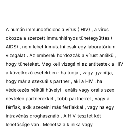
A humán immundeficiencia vírus ( HIV) , a vírus
okozza a szerzett immunhiányos tünetegyüttes (
AIDS) , nem lehet kimutatni csak egy laboratóriumi
vizsgálat . Az emberek hordozzák a vírust anélkül,
hogy tüneteket. Meg kell vizsgálni az antitestek a HIV
a következő esetekben : ha tudja , vagy gyanítja,
hogy már a szexuális partner , aki a HIV , ha
védekezés nélküli hüvelyi , anális vagy orális szex
névtelen partnerekkel , több partnerrel , vagy a
férfiak, akik szexelni más férfiakkal , vagy ha egy
intravénás droghasználó . A HIV-tesztet két
lehetősége van . Mehetsz a klinika vagy