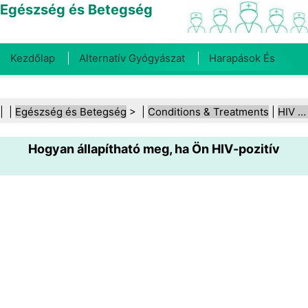
Egészség és Betegség
Kezdőlap
Alternatív Gyógyászat
Harapások És
Csípések
Rák
Betegségek És Kezelések
Száj- És
| |
Egészség és Betegség
> |
Conditions & Treatments
|
HIV és AIDS
Fogegészség
Diéta És Táplálkozás
Családi
Hogyan állapítható meg, ha Ön HIV-pozitív
Egészség
Egészségügyi Ágazat
Mentális Egészség
Közegészségügy És Biztonság
Sebészet És
Beavatkozások