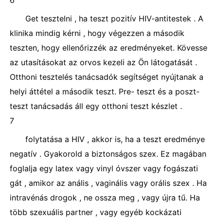
6
Get tesztelni , ha teszt pozitív HIV-antitestek . A
klinika mindig kérni , hogy végezzen a második
teszten, hogy ellenőrizzék az eredményeket. Kövesse
az utasításokat az orvos kezeli az Ön látogatását .
Otthoni tesztelés tanácsadók segítséget nyújtanak a
helyi áttétel a második teszt. Pre- teszt és a poszt-
teszt tanácsadás áll egy otthoni teszt készlet .
7
folytatása a HIV , akkor is, ha a teszt eredménye
negatív . Gyakorold a biztonságos szex. Ez magában
foglalja egy latex vagy vinyl óvszer vagy fogászati ​​
gát , amikor az anális , vaginális vagy orális szex . Ha
intravénás drogok , ne ossza meg , vagy újra tű. Ha
több szexuális partner , vagy egyéb kockázati