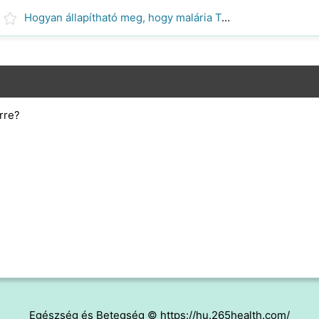
Hogyan állapítható meg, hogy malária Tünetek
rre?
Egészség és Betegség © https://hu.265health.com/