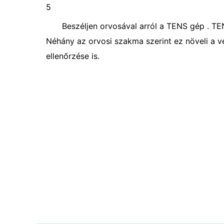
5
Beszéljen orvosával arról a TENS gép . TEN
Néhány az orvosi szakma szerint ez növeli a vé
ellenőrzése is.