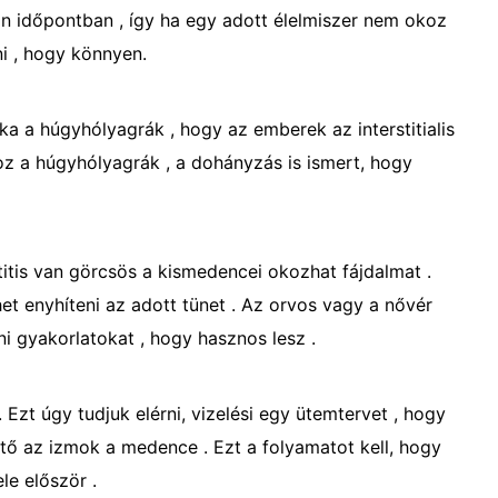
an időpontban , így ha egy adott élelmiszer nem okoz
i , hogy könnyen.
 a húgyhólyagrák , hogy az emberek az interstitialis
oz a húgyhólyagrák , a dohányzás is ismert, hogy
ystitis van görcsös a kismedencei okozhat fájdalmat .
het enyhíteni az adott tünet . Az orvos vagy a nővér
ni gyakorlatokat , hogy hasznos lesz .
. Ezt úgy tudjuk elérni, vizelési egy ütemtervet , hogy
tő az izmok a medence . Ezt a folyamatot kell, hogy
le először .