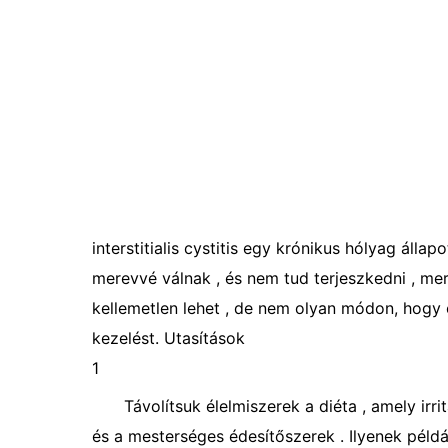
interstitialis cystitis egy krónikus hólyag álla
merevvé válnak , és nem tud terjeszkedni , mert m
kellemetlen lehet , de nem olyan módon, hogy 
kezelést. Utasítások
1
Távolítsuk élelmiszerek a diéta , amely irr
és a mesterséges édesítőszerek . Ilyenek példáu