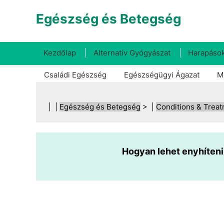
Egészség és Betegség
Kezdőlap
Alternatív Gyógyászat
Harapások
Családi Egészség
Egészségügyi Ágazat
M
| |
Egészség és Betegség
> |
Conditions & Trea
Hogyan lehet enyhíteni a