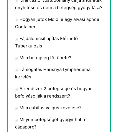
Miért az orvostudomány célja a tünetek
enyhítése és nem a betegség gyógyítása?
Hogyan jutok Mold le egy alvási apnoe
Container
Fájdalomcsillapítás Elérhető
Tuberkulózis
Mi a betegség fő tünete?
Támogatás Harisnya Lymphedema
kezelés
A rendszer 2 betegsége és hogyan
befolyásolják a rendszert?
Mi a cubitus valgus kezelése?
Milyen betegséget gyógyíthat a
cápaporc?