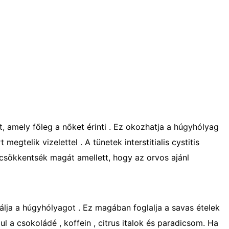
pot, amely főleg a nőket érinti . Ez okozhatja a húgyhólyag
egtelik vizelettel . A tünetek interstitialis cystitis
csökkentsék magát amellett, hogy az orvos ajánl
itálja a húgyhólyagot . Ez magában foglalja a savas ételek
l a csokoládé , koffein , citrus italok és paradicsom. Ha