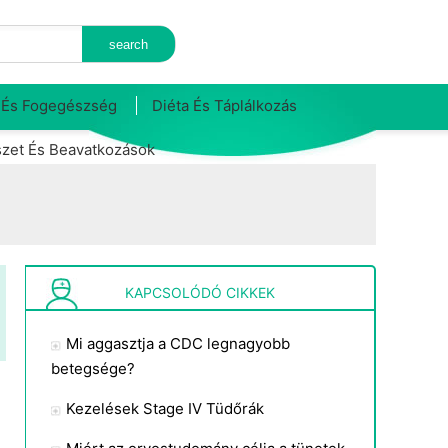
 És Fogegészség
Diéta És Táplálkozás
zet És Beavatkozások
KAPCSOLÓDÓ CIKKEK
Mi aggasztja a CDC legnagyobb
betegsége?
Kezelések Stage IV Tüdőrák