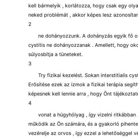
kell bármelyik , korlátozza, hogy csak egy oly
neked problémát , akkor képes lesz azonosítan
2
ne dohányozzunk. A dohányzás egyik fő oka
cystitis ne dohányozzanak . Amellett, hogy ok
súlyosbítja a tüneteket.
3
Try fizikai kezelést. Sokan interstitialis c
Erősítése ezek az izmok a fizikai terápia segít
képesnek kell lennie arra , hogy Önt tájékoztat
4
vonat a húgyhólyag , így vizelni ritkábban 
működik az Ön számára, és a gyakorló pihente
vezérelje az orvos , így ezzel a lehetőséggel ve