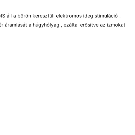
S áll a bőrön keresztüli elektromos ideg stimuláció .
r áramlását a húgyhólyag , ezáltal erősítve az izmokat