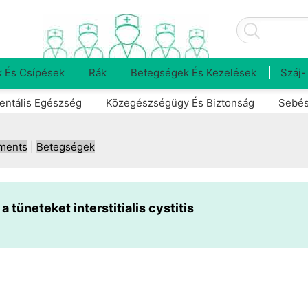
 És Csípések
Rák
Betegségek És Kezelések
Száj-
entális Egészség
Közegészségügy És Biztonság
Sebés
tments
|
Betegségek
 tüneteket interstitialis cystitis