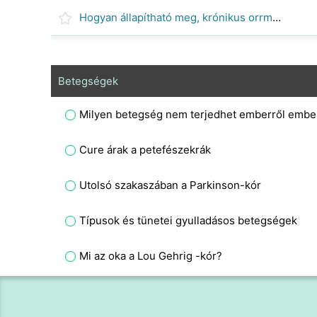
Hogyan állapítható meg, krónikus orrmelléküreg-gyulladás
Betegségek
Milyen betegség nem terjedhet emberről embe
Cure árak a petefészekrák
Utolsó szakaszában a Parkinson-kór
Típusok és tünetei gyulladásos betegségek
Mi az oka a Lou Gehrig -kór?
Milyen betegségei voltak Jim Hensonnak?