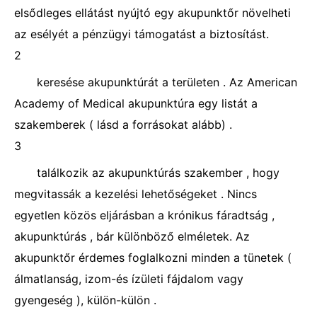
elsődleges ellátást nyújtó egy akupunktőr növelheti
az esélyét a pénzügyi támogatást a biztosítást.
2
keresése akupunktúrát a területen . Az American
Academy of Medical akupunktúra egy listát a
szakemberek ( lásd a forrásokat alább) .
3
találkozik az akupunktúrás szakember , hogy
megvitassák a kezelési lehetőségeket . Nincs
egyetlen közös eljárásban a krónikus fáradtság ,
akupunktúrás , bár különböző elméletek. Az
akupunktőr érdemes foglalkozni minden a tünetek (
álmatlanság, izom-és ízületi fájdalom vagy
gyengeség ), külön-külön .