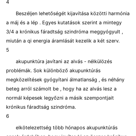
4
Beszéljen lehetőségét kijavítása közötti harmónia
a máj és a lép . Egyes kutatások szerint a mintegy
3/4 a krónikus fáradtság szindróma meggyógyult ,
miután a qi energia áramlását kezelik a két szerv.
5
akupunktúra javítani az alvás - nélkülözés
problémák. Sok különböző akupunktúrás
megközelítések gyógyítani álmatlanság , és néhány
beteg arról számolt be , hogy ha az alvás lesz a
normál képesek legyőzni a másik szempontjait
krónikus fáradtság szindróma.
6
elkötelezettség több hónapos akupunktúrás