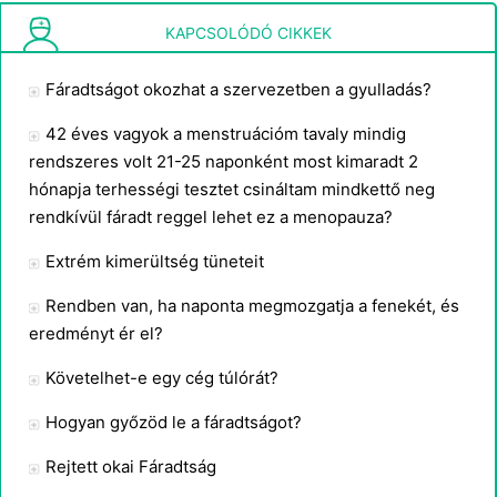
Krónikus fáradtság szindróma vagy depresszió?
KAPCSOLÓDÓ CIKKEK
Fáradtságot okozhat a szervezetben a gyulladás?
42 éves vagyok a menstruációm tavaly mindig
rendszeres volt 21-25 naponként most kimaradt 2
hónapja terhességi tesztet csináltam mindkettő neg
rendkívül fáradt reggel lehet ez a menopauza?
Extrém kimerültség tüneteit
Rendben van, ha naponta megmozgatja a fenekét, és
eredményt ér el?
Követelhet-e egy cég túlórát?
Hogyan győzöd le a fáradtságot?
Rejtett okai Fáradtság