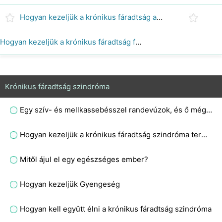
Hogyan kezeljük a krónikus fáradtság antidepresszánsokkal
Hogyan kezeljük a krónikus fáradtság fájdalomcsillapítók
Krónikus fáradtság szindróma
Egy szív- és mellkassebésszel randevúzok, és ő még mindig nagyon elfoglalt volt, de igyekszik minden nap felhívni, ahogy ritkán látja. Ez rossz jel?
Hogyan kezeljük a krónikus fáradtság szindróma természetes jogorvoslati
Mitől ájul el egy egészséges ember?
Hogyan kezeljük Gyengeség
Hogyan kell együtt élni a krónikus fáradtság szindróma