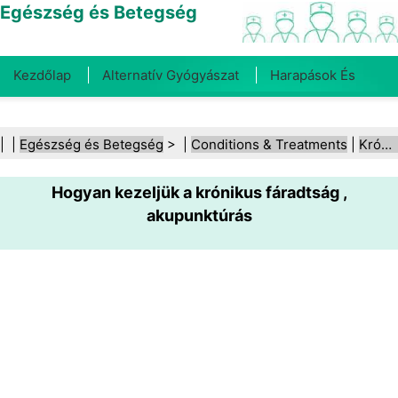
Egészség és Betegség
Kezdőlap
Alternatív Gyógyászat
Harapások És
Csípések
Rák
Betegségek És Kezelések
Száj- És
| |
Egészség és Betegség
> |
Conditions & Treatments
|
Krónikus fáradtság szindróma
Fogegészség
Diéta És Táplálkozás
Családi
Hogyan kezeljük a krónikus fáradtság ,
Egészség
Egészségügyi Ágazat
Mentális Egészség
akupunktúrás
Közegészségügy És Biztonság
Sebészet És
Beavatkozások