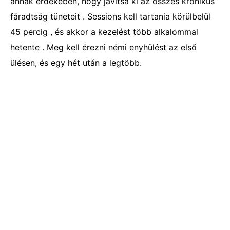
annak érdekében, hogy javítsa ki az összes krónikus
fáradtság tüneteit . Sessions kell tartania körülbelül
45 percig , és akkor a kezelést több alkalommal
hetente . Meg kell érezni némi enyhülést az első
ülésen, és egy hét után a legtöbb.