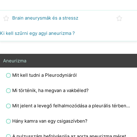
Brain aneurysmák és a stressz
Ki kell szűrni egy agyi aneurizma ?
Aneurizma
Mit kell tudni a Pleurodyniáról
Mi történik, ha megvan a vakbéled?
Mit jelent a levegő felhalmozódása a pleurális térben, ami miatt a tüdő nem tágul ki teljesen vagy összeesik?
Hány kamra van egy csigaszívben?
A pulzusszám befolyásolja az aorta aneurizma méretét?