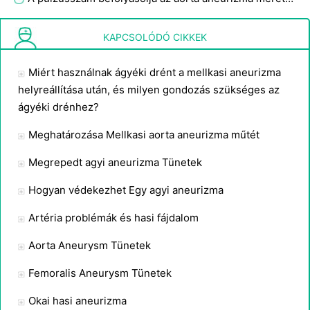
Kockázati tényezők a Artéria Boncolás
KAPCSOLÓDÓ CIKKEK
Miért használnak ágyéki drént a mellkasi aneurizma
helyreállítása után, és milyen gondozás szükséges az
ágyéki drénhez?
Meghatározása Mellkasi aorta aneurizma műtét
Megrepedt agyi aneurizma Tünetek
Hogyan védekezhet Egy agyi aneurizma
Artéria problémák és hasi fájdalom
Aorta Aneurysm Tünetek
Femoralis Aneurysm Tünetek
Okai hasi aneurizma