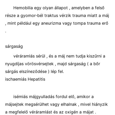
Hemobilia egy olyan állapot , amelyben a felső
része a gyomor-bél traktus vérzik trauma miatt a máj
, mint például egy aneurizma vagy tompa trauma erő
.
sárgaság
véráramlás sérül , és a máj nem tudja kiszűrni a
nyugdíjas vörösvérsejtek , majd sárgaság ( a bőr
sárgás elszíneződése ) lép fel.
ischaemiás Hepatitis
isémiás májgyulladás fordul elő, amikor a
májsejtek megsérülhet vagy elhalnak , mivel hiányzik
a megfelelő véráramlást és az oxigén a májat .