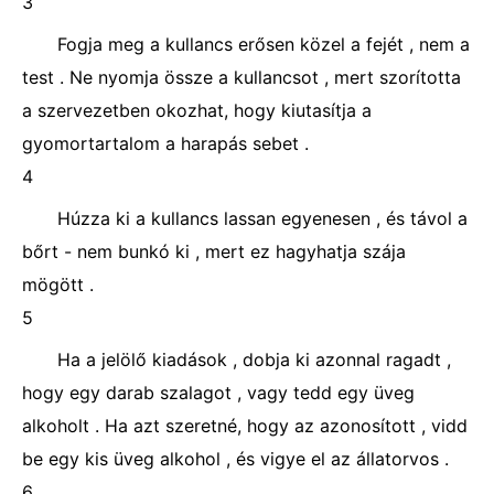
3
Fogja meg a kullancs erősen közel a fejét , nem a
test . Ne nyomja össze a kullancsot , mert szorította
a szervezetben okozhat, hogy kiutasítja a
gyomortartalom a harapás sebet .
4
Húzza ki a kullancs lassan egyenesen , és távol a
bőrt - nem bunkó ki , mert ez hagyhatja szája
mögött .
5
Ha a jelölő kiadások , dobja ki azonnal ragadt ,
hogy egy darab szalagot , vagy tedd egy üveg
alkoholt . Ha azt szeretné, hogy az azonosított , vidd
be egy kis üveg alkohol , és vigye el az állatorvos .
6