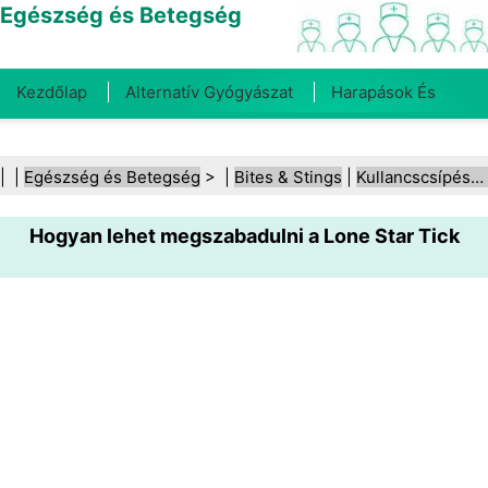
Egészség és Betegség
Kezdőlap
Alternatív Gyógyászat
Harapások És
Csípések
Rák
Betegségek És Kezelések
Száj- És
| |
Egészség és Betegség
> |
Bites & Stings
|
Kullancscsípések
Fogegészség
Diéta És Táplálkozás
Családi
Hogyan lehet megszabadulni a Lone Star Tick
Egészség
Egészségügyi Ágazat
Mentális Egészség
Közegészségügy És Biztonság
Sebészet És
Beavatkozások