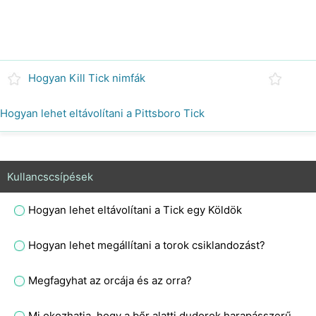
Hogyan Kill Tick nimfák
Hogyan lehet eltávolítani a Pittsboro Tick
Kullancscsípések
Hogyan lehet eltávolítani a Tick egy Köldök
Hogyan lehet megállítani a torok csiklandozást?
Megfagyhat az orcája és az orra?
Mi okozhatja, hogy a bőr alatti dudorok harapásszerűen megnyúlnak, és kipirosodnak és viszketnek?