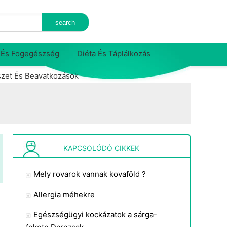
 És Fogegészség
Diéta És Táplálkozás
zet És Beavatkozások
KAPCSOLÓDÓ CIKKEK
Mely rovarok vannak kovaföld ?
Allergia méhekre
Egészségügyi kockázatok a sárga-