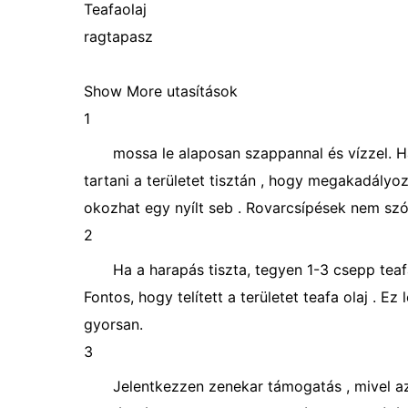
Teafaolaj
ragtapasz
Show More utasítások
1
mossa le alaposan szappannal és vízzel. Ha
tartani a területet tisztán , hogy megakadályoz
okozhat egy nyílt seb . Rovarcsípések nem szó
2
Ha a harapás tiszta, tegyen 1-3 csepp teafa
Fontos, hogy telített a területet teafa olaj . E
gyorsan.
3
Jelentkezzen zenekar támogatás , mivel az