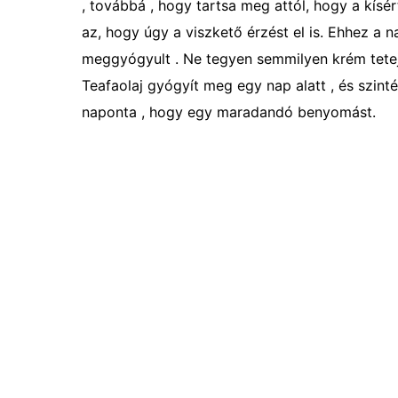
, továbbá , hogy tartsa meg attól, hogy a kísér
az, hogy úgy a viszkető érzést el is. Ehhez a n
meggyógyult . Ne tegyen semmilyen krém tetejé
Teafaolaj gyógyít meg egy nap alatt , és szi
naponta , hogy egy maradandó benyomást.