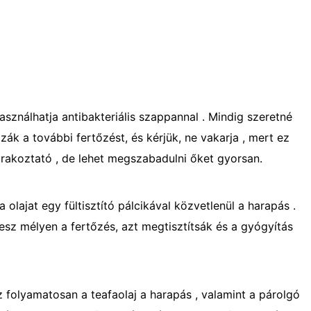
sználhatja antibakteriális szappannal . Mindig szeretné
zák a további fertőzést, és kérjük, ne vakarja , mert ez
rakoztató , de lehet megszabadulni őket gyorsan.
 olajat egy fültisztító pálcikával közvetlenül a harapás .
z lesz mélyen a fertőzés, azt megtisztítsák és a gyógyítás
 folyamatosan a teafaolaj a harapás , valamint a párolgó