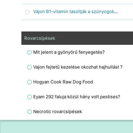
Vajon B1-vitamin taszítják a szúnyogokat ?
Rovarcsípések
Mit jelent a gyönyörű fenyegetés?
Vajon fejtetű kezelése okozhat hajhullást ?
Hogyan Cook Raw Dog Food
Eyam 292 faluja közül hány volt pestises?
Necrotic rovarcsípések
Allergia Szarvas Legyek