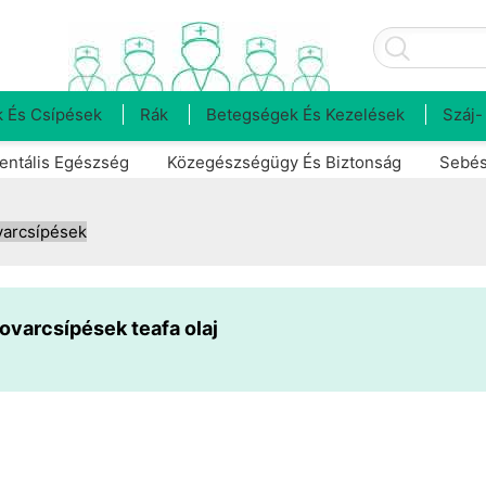
 És Csípések
Rák
Betegségek És Kezelések
Száj-
entális Egészség
Közegészségügy És Biztonság
Sebés
arcsípések
ovarcsípések teafa olaj