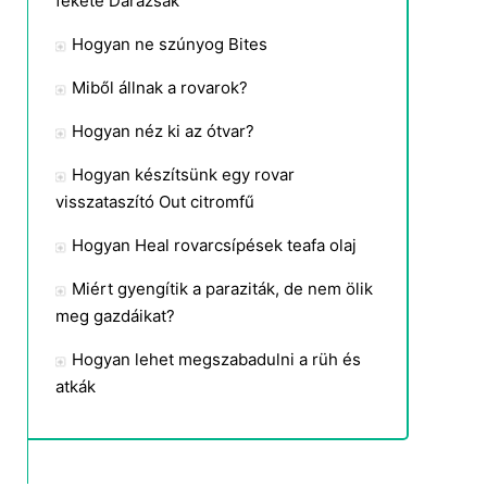
fekete Darazsak
Hogyan ne szúnyog Bites
Miből állnak a rovarok?
Hogyan néz ki az ótvar?
Hogyan készítsünk egy rovar
visszataszító Out citromfű
Hogyan Heal rovarcsípések teafa olaj
Miért gyengítik a paraziták, de nem ölik
meg gazdáikat?
Hogyan lehet megszabadulni a rüh és
atkák