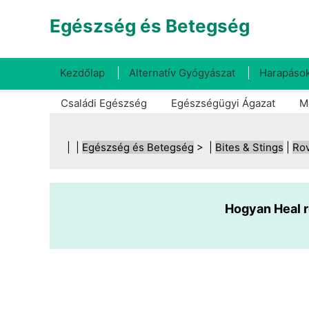
Egészség és Betegség
Kezdőlap
Alternatív Gyógyászat
Harapások
Családi Egészség
Egészségügyi Ágazat
M
| |
Egészség és Betegség
> |
Bites & Stings
|
Rov
Hogyan Heal r