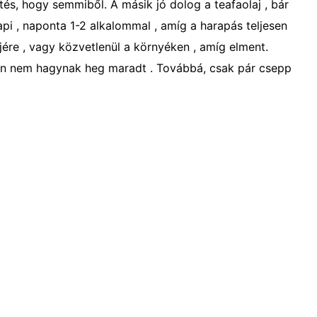
tés, hogy semmiből. A másik jó dolog a teafaolaj , bár
api , naponta 1-2 alkalommal , amíg a harapás teljesen
re , vagy közvetlenül a környéken , amíg elment.
ntén nem hagynak heg maradt . Továbbá, csak pár csepp