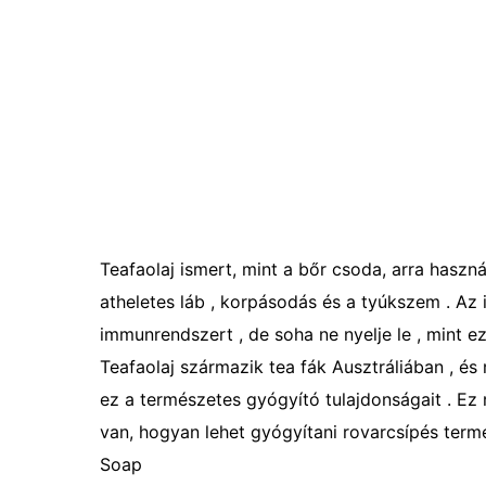
Teafaolaj ismert, mint a bőr csoda, arra haszn
atheletes láb , korpásodás és a tyúkszem . Az i
immunrendszert , de soha ne nyelje le , mint 
Teafaolaj származik tea fák Ausztráliában , és
ez a természetes gyógyító tulajdonságait . Ez m
van, hogyan lehet gyógyítani rovarcsípés termé
Soap