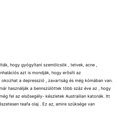
álták, hogy gyógyítani szemölcsök , tetvek, acne ,
nhalációs azt is mondják, hogy erősíti az
ez okozhat a depresszió , zavartság és még kómában van.
 már használják a bennszülöttek több száz éve az , hogy
ég fel az elsősegély- készletek Austrailian katonák. Itt
szetesen teafa olaj . Ez az, amire szüksége van