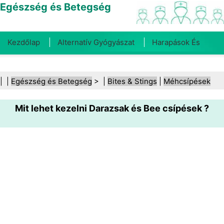
Egészség és Betegség
Kezdőlap
Alternatív Gyógyászat
Harapások És
Csípések
Rák
Betegségek És Kezelések
Száj- És
| |
Egészség és Betegség
> |
Bites & Stings
|
Méhcsípések
Fogegészség
Diéta És Táplálkozás
Családi
Mit lehet kezelni Darazsak és Bee csípések ?
Egészség
Egészségügyi Ágazat
Mentális Egészség
Közegészségügy És Biztonság
Sebészet És
Beavatkozások