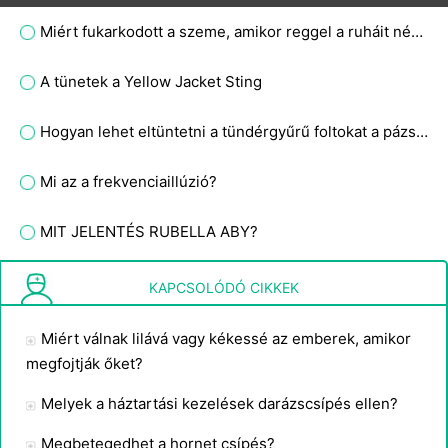
Miért fukarkodott a szeme, amikor reggel a ruháit nézte?
A tünetek a Yellow Jacket Sting
Hogyan lehet eltüntetni a tündérgyűrű foltokat a pázsiton?
Mi az a frekvenciaillúzió?
MIT JELENTÉS RUBELLA ABY?
Az ellentétek vonzzák?
KAPCSOLÓDÓ CIKKEK
Miért válnak lilává vagy kékessé az emberek, amikor
megfojtják őket?
Melyek a háztartási kezelések darázscsípés ellen?
Megbetegedhet a hornet csípés?