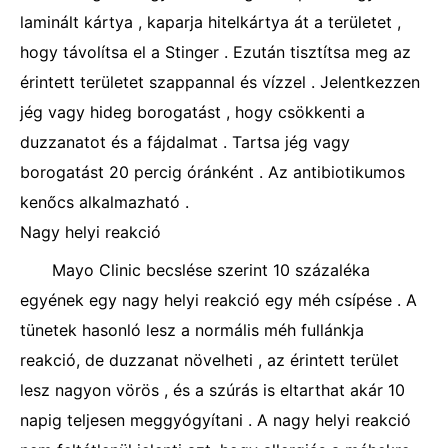
laminált kártya , kaparja hitelkártya át a területet ,
hogy távolítsa el a Stinger . Ezután tisztítsa meg az
érintett területet szappannal és vízzel . Jelentkezzen
jég vagy hideg borogatást , hogy csökkenti a
duzzanatot és a fájdalmat . Tartsa jég vagy
borogatást 20 percig óránként . Az antibiotikumos
kenőcs alkalmazható .
Nagy helyi reakció
Mayo Clinic becslése szerint 10 százaléka
egyének egy nagy helyi reakció egy méh csípése . A
tünetek hasonló lesz a normális méh fullánkja
reakció, de duzzanat növelheti , az érintett terület
lesz nagyon vörös , és a szúrás is eltarthat akár 10
napig teljesen meggyógyítani . A nagy helyi reakció