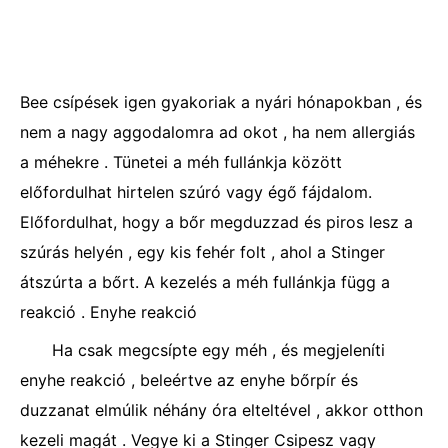
Bee csípések igen gyakoriak a nyári hónapokban , és
nem a nagy aggodalomra ad okot , ha nem allergiás
a méhekre . Tünetei a méh fullánkja között
előfordulhat hirtelen szúró vagy égő fájdalom.
Előfordulhat, hogy a bőr megduzzad és piros lesz a
szúrás helyén , egy kis fehér folt , ahol a Stinger
átszúrta a bőrt. A kezelés a méh fullánkja függ a
reakció . Enyhe reakció
Ha csak megcsípte egy méh , és megjeleníti
enyhe reakció , beleértve az enyhe bőrpír és
duzzanat elmúlik néhány óra elteltével , akkor otthon
kezeli magát . Vegye ki a Stinger Csipesz vagy