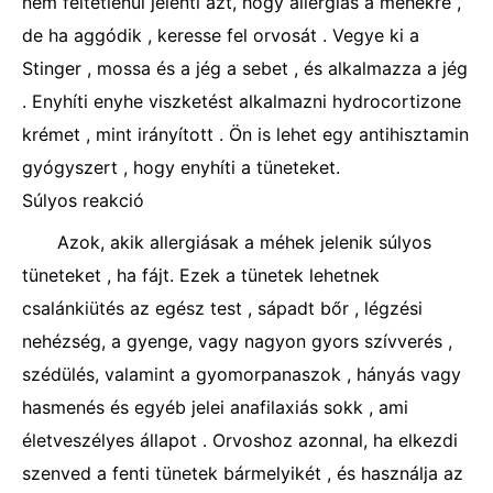
nem feltétlenül jelenti azt, hogy allergiás a méhekre ,
de ha aggódik , keresse fel orvosát . Vegye ki a
Stinger , mossa és a jég a sebet , és alkalmazza a jég
. Enyhíti enyhe viszketést alkalmazni hydrocortizone
krémet , mint irányított . Ön is lehet egy antihisztamin
gyógyszert , hogy enyhíti a tüneteket.
Súlyos reakció
Azok, akik allergiásak a méhek jelenik súlyos
tüneteket , ha fájt. Ezek a tünetek lehetnek
csalánkiütés az egész test , sápadt bőr , légzési
nehézség, a gyenge, vagy nagyon gyors szívverés ,
szédülés, valamint a gyomorpanaszok , hányás vagy
hasmenés és egyéb jelei anafilaxiás sokk , ami
életveszélyes állapot . Orvoshoz azonnal, ha elkezdi
szenved a fenti tünetek bármelyikét , ​​és használja az