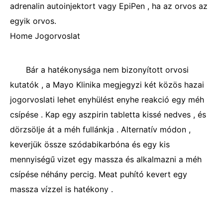
adrenalin autoinjektort vagy EpiPen , ha az orvos az
egyik orvos.
Home Jogorvoslat
Bár a hatékonysága nem bizonyított orvosi
kutatók , a Mayo Klinika megjegyzi két közös hazai
jogorvoslati lehet enyhülést enyhe reakció egy méh
csípése . Kap egy aszpirin tabletta kissé nedves , és
dörzsölje át a méh fullánkja . Alternatív módon ,
keverjük össze szódabikarbóna és egy kis
mennyiségű vizet egy massza és alkalmazni a méh
csípése néhány percig. Meat puhító kevert egy
massza vízzel is hatékony .