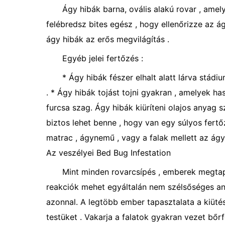
Ágy hibák barna, ovális alakú rovar , amel
felébredsz bites egész , hogy ellenőrizze az á
ágy hibák az erős megvilágítás .
Egyéb jelei fertőzés :
* Ágy hibák fészer elhalt alatt lárva stádiu
. * Ágy hibák tojást tojni gyakran , amelyek ha
furcsa szag. Ágy hibák kiüríteni olajos anyag 
biztos lehet benne , hogy van egy súlyos fert
matrac , ágynemű , vagy a falak mellett az ág
Az veszélyei Bed Bug Infestation
Mint minden rovarcsípés , emberek megtapa
reakciók mehet egyáltalán nem szélsőséges anaf
azonnal. A legtöbb ember tapasztalata a kiütés
testüket . Vakarja a falatok gyakran vezet bőr