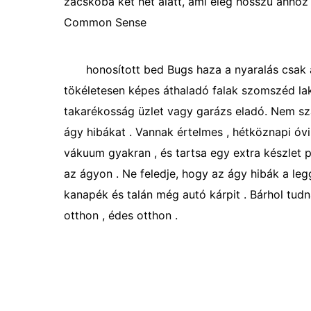
zacskóba két hét alatt, ami elég hosszú ahhoz 
Common Sense
honosított bed Bugs haza a nyaralás csak
tökéletesen képes áthaladó falak szomszéd lak
takarékosság üzlet vagy garázs eladó. Nem szá
ágy hibákat . Vannak értelmes , hétköznapi ó
vákuum gyakran , és tartsa egy extra készlet 
az ágyon . Ne feledje, hogy az ágy hibák a le
kanapék és talán még autó kárpit . Bárhol tudn
otthon , édes otthon .