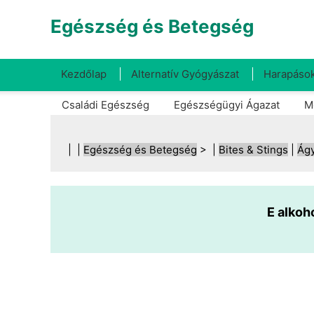
Egészség és Betegség
Kezdőlap
Alternatív Gyógyászat
Harapások
Családi Egészség
Egészségügyi Ágazat
M
| |
Egészség és Betegség
> |
Bites & Stings
|
Ágy
E alkoh