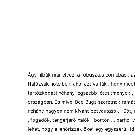
Ágy hibák már élvezi a robusztus comeback a
Hálózsák hotelben, ahol azt várják , hogy megta
tartózkodási néhány legszebb létesítmények 
országban. És mivel Bed Bugs szeretnek rántás
néhány nagyon nem kívánt potyautasok . Sőt, m
, fogadók, tengerjáró hajók , börtön ... bárho
lehet, hogy ellenőrizzék őket egy egyszerű , 