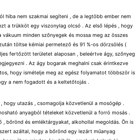
l hiba nem szakmai segíteni , de a legtöbb ember nem
ezt a trükköt egy viszonylag olcsó . Az első lépés , hogy
y a vákuum minden szőnyegek és mossa meg az összes
 Ezután töltse kémiai permetező és 91 %-os dörzsölés (
teljes fertőzött területet alaposan , beleértve ágy, szőnyeg
megjegyezni . Az ágy bogarak meghalni csak érintkezve
ntos, hogy ismételje meg az egész folyamatot többször is
hogy a nem fogadott és a keltetőtojás .
, hogy utazás , csomagolja közvetlenül a mosógép .
osható anyagból tételeket közvetlenül a forró mosás .
ő , bőrönd és emléktárgyakat, alkohollal megoldás. Ön is
szert azáltal, hogy a bőrönd egy lezárt műanyag