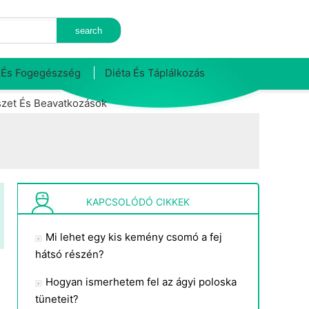
 És Fogegészség
Diéta És Táplálkozás
zet És Beavatkozások
KAPCSOLÓDÓ CIKKEK
Mi lehet egy kis kemény csomó a fej
hátsó részén?
Hogyan ismerhetem fel az ágyi poloska
tüneteit?