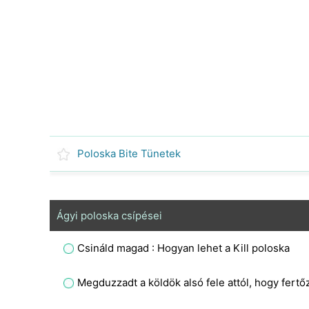
Poloska Bite Tünetek
Ágyi poloska csípései
Csináld magad : Hogyan lehet a Kill poloska
Megduzzadt a köldök alsó fele attól, hogy fertő