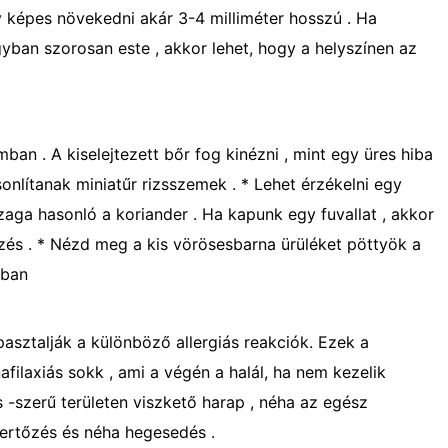
y képes növekedni akár 3-4 milliméter hosszú . Ha
gyban szorosan este , akkor lehet, hogy a helyszínen az
mban . A kiselejtezett bőr fog kinézni , mint egy üres hiba
sonlítanak miniatűr rizsszemek . * Lehet érzékelni egy
szaga hasonló a koriander . Ha kapunk egy fuvallat , akkor
őzés . * Nézd meg a kis vörösesbarna ürüléket pöttyök a
yban
sztalják a különböző allergiás reakciók. Ezek a
ilaxiás sokk , ami a végén a halál, ha nem kezelik
 -szerű területen viszkető harap , néha az egész
fertőzés és néha hegesedés .