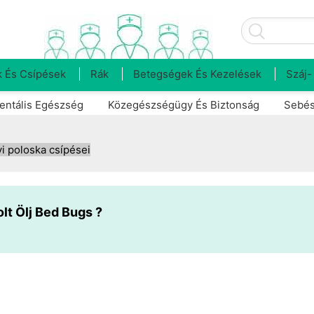
 És Csípések
Rák
Betegségek És Kezelések
Száj-
entális Egészség
Közegészségügy És Biztonság
Sebés
i poloska csípései
olt Ölj Bed Bugs ?