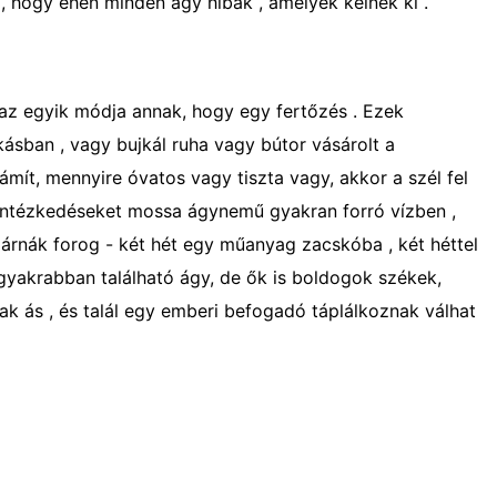
, hogy éhen minden ágy hibák , amelyek kelnek ki .
 az egyik módja annak, hogy egy fertőzés . Ezek
ásban , vagy bujkál ruha vagy bútor vásárolt a
mít, mennyire óvatos vagy tiszta vagy, akkor a szél fel
vintézkedéseket mossa ágynemű gyakran forró vízben ,
párnák forog - két hét egy műanyag zacskóba , két héttel
ggyakrabban található ágy, de ők is boldogok székek,
ak ás , és talál egy emberi befogadó táplálkoznak válhat