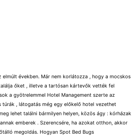
z elmúlt években. Már nem korlátozza , hogy a mocskos
lálja őket , illetve a tartósan kártevők vették fel
, sok a gyötrelemmel Hotel Management szerte az
 túrák , látogatás még egy előkelő hotel vezethet
eg lehet találni bármilyen helyen, közös ágy : kórházak
l vannak emberek . Szerencsére, ha azokat otthon, akkor
időtálló megoldás. Hogyan Spot Bed Bugs