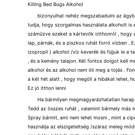
Killing Bed Bugs Alkohol
bizonyulhat nehéz megszabadulni az ágybó
tudja, hogy szorgalmas használata alkoholt is 
száműzve ezeket a kártevők otthonról , hog
lap, párnák, és a piszkos ruhát forró vízben .
izopropil ) alkohol /víz keverék és fújjuk le a 
, és a kemény talajon. Két fontos dolgot kell 
alkohol és az alkohol nem öli meg a tojás . Fo
a két hét alatt , hogy megöli a hibákat lehet, 
Ez jó itthon lenni
Ha bármilyen megmagyarázhatatlan harap 
Tedd az összes ruhát , valamint bármely más m
Spray bármit, ami nem lehet mosni , mint a cip
használja az elszigeteltség /száraz meleg mód