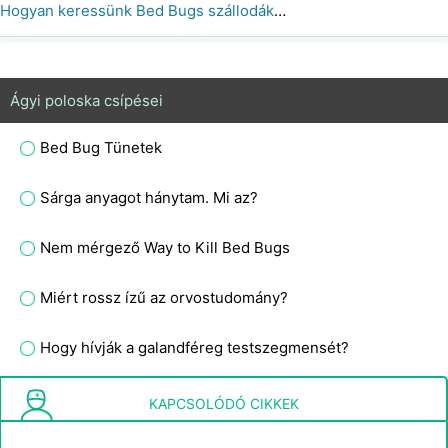
Hogyan keressünk Bed Bugs szállodákban
Ágyi poloska csípései
Bed Bug Tünetek
Sárga anyagot hánytam. Mi az?
Nem mérgező Way to Kill Bed Bugs
Miért rossz ízű az orvostudomány?
Hogy hívják a galandféreg testszegmensét?
Hogyan Ellenőrizze a Bed Bug Bites
KAPCSOLÓDÓ CIKKEK