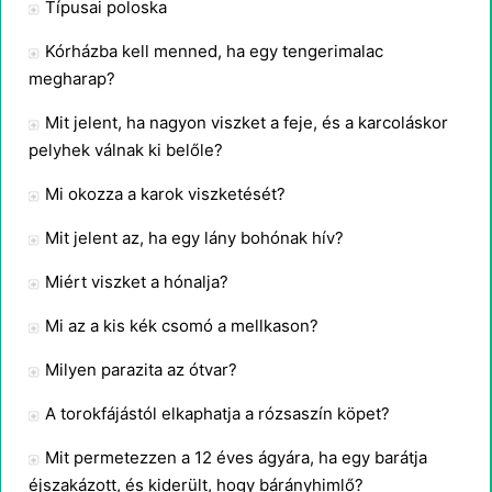
Típusai poloska
Kórházba kell menned, ha egy tengerimalac
megharap?
Mit jelent, ha nagyon viszket a feje, és a karcoláskor
pelyhek válnak ki belőle?
Mi okozza a karok viszketését?
Mit jelent az, ha egy lány bohónak hív?
Miért viszket a hónalja?
Mi az a kis kék csomó a mellkason?
Milyen parazita az ótvar?
A torokfájástól elkaphatja a rózsaszín köpet?
Mit permetezzen a 12 éves ágyára, ha egy barátja
éjszakázott, és kiderült, hogy bárányhimlő?