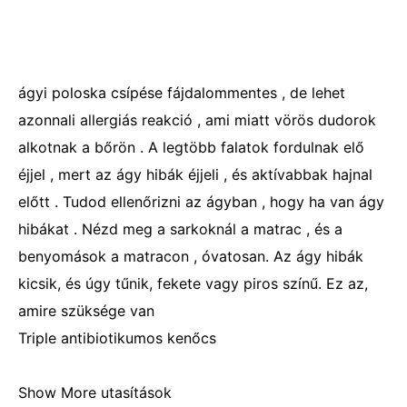
ágyi poloska csípése fájdalommentes , de lehet
azonnali allergiás reakció , ami miatt vörös dudorok
alkotnak a bőrön . A legtöbb falatok fordulnak elő
éjjel , mert az ágy hibák éjjeli , és aktívabbak hajnal
előtt . Tudod ellenőrizni az ágyban , hogy ha van ágy
hibákat . Nézd meg a sarkoknál a matrac , és a
benyomások a matracon , óvatosan. Az ágy hibák
kicsik, és úgy tűnik, fekete vagy piros színű. Ez az,
amire szüksége van
Triple antibiotikumos kenőcs
Show More utasítások