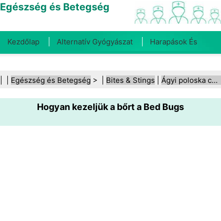
Egészség és Betegség
Kezdőlap
Alternatív Gyógyászat
Harapások És
Csípések
Rák
Betegségek És Kezelések
Száj- És
| |
Egészség és Betegség
> |
Bites & Stings
|
Ágyi poloska csípései
Fogegészség
Diéta És Táplálkozás
Családi
Hogyan kezeljük a bőrt a Bed Bugs
Egészség
Egészségügyi Ágazat
Mentális Egészség
Közegészségügy És Biztonság
Sebészet És
Beavatkozások