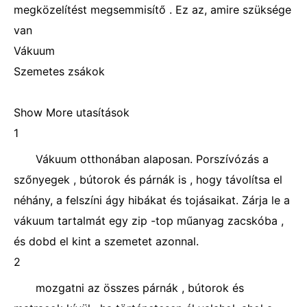
megközelítést megsemmisítő . Ez az, amire szüksége
van
Vákuum
Szemetes zsákok
Show More utasítások
1
Vákuum otthonában alaposan. Porszívózás a
szőnyegek , bútorok és párnák is , hogy távolítsa el
néhány, a felszíni ágy hibákat és tojásaikat. Zárja le a
vákuum tartalmát egy zip -top műanyag zacskóba ,
és dobd el kint a szemetet azonnal.
2
mozgatni az összes párnák , bútorok és