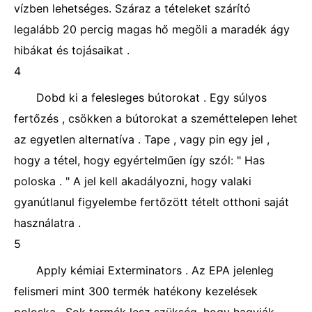
vízben lehetséges. Száraz a tételeket szárító
legalább 20 percig magas hő megöli a maradék ágy
hibákat és tojásaikat .
4
Dobd ki a felesleges bútorokat . Egy súlyos
fertőzés , csökken a bútorokat a szeméttelepen lehet
az egyetlen alternatíva . Tape , vagy pin egy jel ,
hogy a tétel, hogy egyértelműen így szól: " Has
poloska . " A jel kell akadályozni, hogy valaki
gyanútlanul figyelembe fertőzött tételt otthoni saját
használatra .
5
Apply kémiai Exterminators . Az EPA jelenleg
felismeri mint 300 termék hatékony kezelések