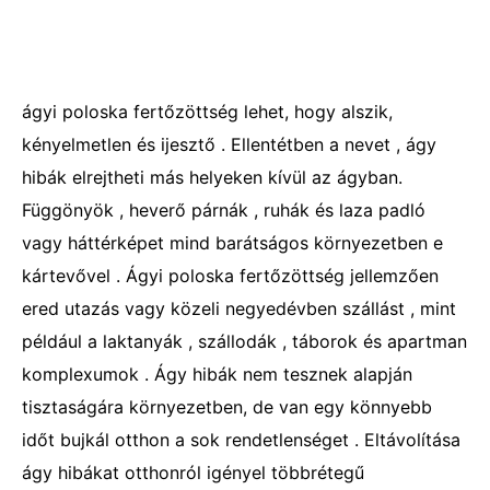
ágyi poloska fertőzöttség lehet, hogy alszik,
kényelmetlen és ijesztő . Ellentétben a nevet , ágy
hibák elrejtheti más helyeken kívül az ágyban.
Függönyök , heverő párnák , ruhák és laza padló
vagy háttérképet mind barátságos környezetben e
kártevővel . Ágyi poloska fertőzöttség jellemzően
ered utazás vagy közeli negyedévben szállást , mint
például a laktanyák , szállodák , táborok és apartman
komplexumok . Ágy hibák nem tesznek alapján
tisztaságára környezetben, de van egy könnyebb
időt bujkál otthon a sok rendetlenséget . Eltávolítása
ágy hibákat otthonról igényel többrétegű