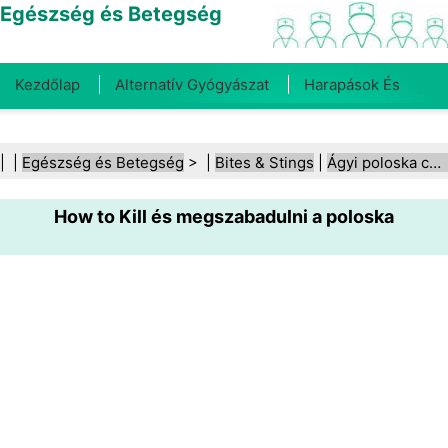
Egészség és Betegség
Kezdőlap
Alternatív Gyógyászat
Harapások És
Csípések
Rák
Betegségek És Kezelések
Száj- És
| |
Egészség és Betegség
> |
Bites & Stings
|
Ágyi poloska csípései
Fogegészség
Diéta És Táplálkozás
Családi
How to Kill és megszabadulni a poloska
Egészség
Egészségügyi Ágazat
Mentális Egészség
Közegészségügy És Biztonság
Sebészet És
Beavatkozások