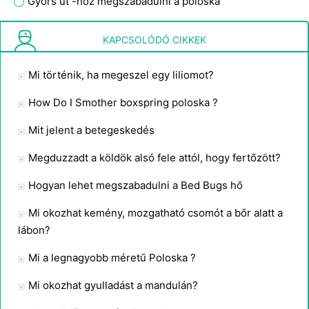
Gyors út -hoz megszabadulni a poloska
Hogyan kezeljük poloska a bőr
KAPCSOLÓDÓ CIKKEK
Mi történik, ha megeszel egy liliomot?
How Do I Smother boxspring poloska ?
Mit jelent a betegeskedés
Megduzzadt a köldök alsó fele attól, hogy fertőzött?
Hogyan lehet megszabadulni a Bed Bugs hő
Mi okozhat kemény, mozgatható csomót a bőr alatt a
lábon?
Mi a legnagyobb méretű Poloska ?
Mi okozhat gyulladást a mandulán?