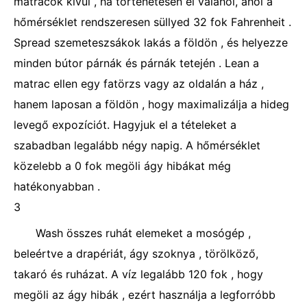
matracok kívül , ha történetesen él valahol, ahol a
hőmérséklet rendszeresen süllyed 32 fok Fahrenheit .
Spread szemeteszsákok lakás a földön , és helyezze
minden bútor párnák és párnák tetején . Lean a
matrac ellen egy fatörzs vagy az oldalán a ház ,
hanem laposan a földön , hogy maximalizálja a hideg
levegő expozíciót. Hagyjuk el a tételeket a
szabadban legalább négy napig. A hőmérséklet
közelebb a 0 fok megöli ágy hibákat még
hatékonyabban .
3
Wash összes ruhát elemeket a mosógép ,
beleértve a drapériát, ágy szoknya , törölköző,
takaró és ruházat. A víz legalább 120 fok , hogy
megöli az ágy hibák , ezért használja a legforróbb