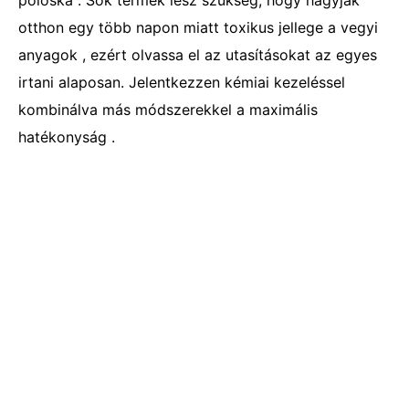
poloska . Sok termék lesz szükség, hogy hagyják
otthon egy több napon miatt toxikus jellege a vegyi
anyagok , ezért olvassa el az utasításokat az egyes
irtani alaposan. Jelentkezzen kémiai kezeléssel
kombinálva más módszerekkel a maximális
hatékonyság .