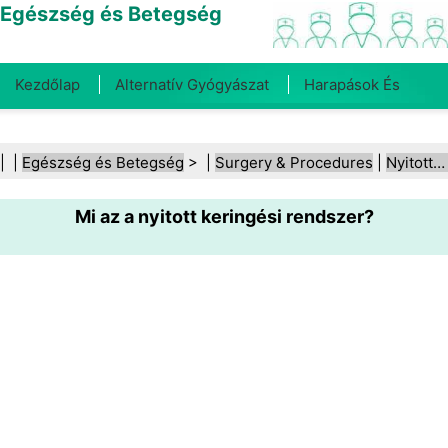
Egészség és Betegség
Kezdőlap
Alternatív Gyógyászat
Harapások És
Csípések
Rák
Betegségek És Kezelések
Száj- És
| |
Egészség és Betegség
> |
Surgery & Procedures
|
Nyitott szívműtét
Fogegészség
Diéta És Táplálkozás
Családi
Mi az a nyitott keringési rendszer?
Egészség
Egészségügyi Ágazat
Mentális Egészség
Közegészségügy És Biztonság
Sebészet És
Beavatkozások