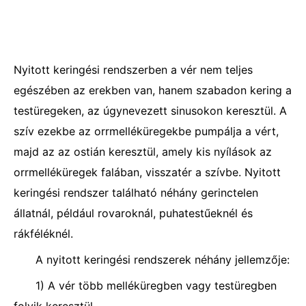
Nyitott keringési rendszerben a vér nem teljes
egészében az erekben van, hanem szabadon kering a
testüregeken, az úgynevezett sinusokon keresztül. A
szív ezekbe az orrmelléküregekbe pumpálja a vért,
majd az az ostián keresztül, amely kis nyílások az
orrmelléküregek falában, visszatér a szívbe. Nyitott
keringési rendszer található néhány gerinctelen
állatnál, például rovaroknál, puhatestűeknél és
rákféléknél.
A nyitott keringési rendszerek néhány jellemzője:
1) A vér több melléküregben vagy testüregben