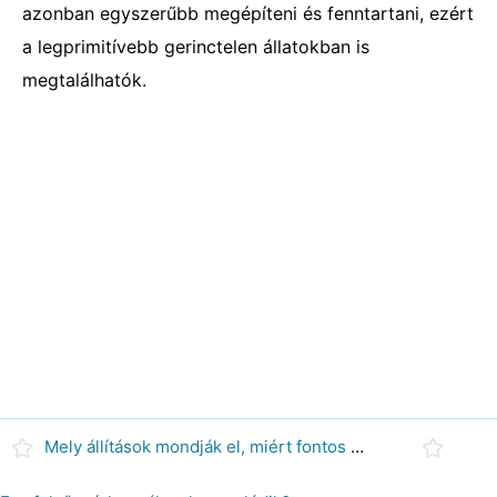
azonban egyszerűbb megépíteni és fenntartani, ezért
a legprimitívebb gerinctelen állatokban is
megtalálhatók.
Mely állítások mondják el, miért fontos korai defibrillálást adni egy felnőttnek?