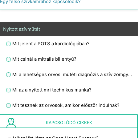
Egy felső szívkamrához kapcsolódik?
Nyitott szívműtét
Mit jelent a POTS a kardiológiában?
Mit csinál a mitrális billentyű?
Mi a lehetséges orvosi műtéti diagnózis a szívizomgyulladás fiatal felnőtteknél?
Mi az a nyitott mri technikus munka?
Mit tesznek az orvosok, amikor először indulnak?
Mennyi ideig tart a felépülés nyitott szívműtét után?
KAPCSOLÓDÓ CIKKEK