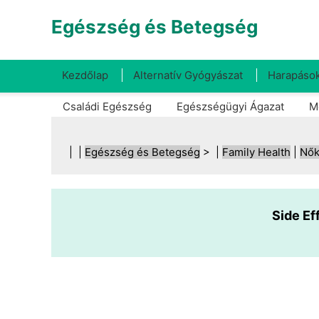
Egészség és Betegség
Kezdőlap
Alternatív Gyógyászat
Harapások
Családi Egészség
Egészségügyi Ágazat
M
| |
Egészség és Betegség
> |
Family Health
|
Nők
Side Ef