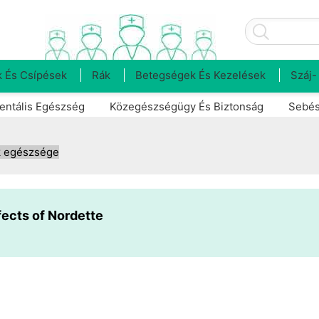
 És Csípések
Rák
Betegségek És Kezelések
Száj-
entális Egészség
Közegészségügy És Biztonság
Sebés
 egészsége
fects of Nordette