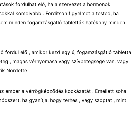
atások fordulhat elő, ha a szervezet a hormonok
sokkal komolyabb . Fordítson figyelmet a tested, ha
l nem minden fogamzásgátló tabletták hatékony minden
ő fordul elő , amikor kezd egy új fogamzásgátló tabletta
rbeteg , magas vérnyomása vagy szívbetegsége van, vagy
ik Nordette .
 az ember a vérrögképződés kockázatát . Emellett soha
dszert, ha gyanítja, hogy terhes , vagy szoptat , mint