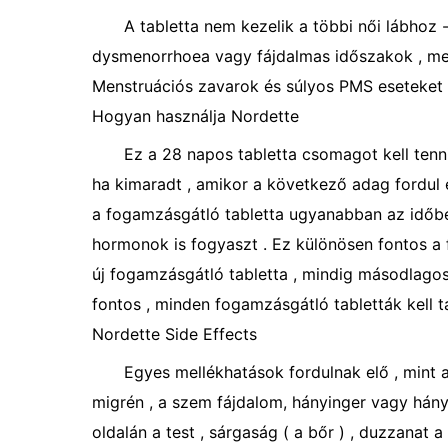
A tabletta nem kezelik a többi női lábhoz
dysmenorrhoea vagy fájdalmas időszakok , me
Menstruációs zavarok és súlyos PMS eseteket i
Hogyan használja Nordette
Ez a 28 napos tabletta csomagot kell tenni
ha kimaradt , amikor a következő adag fordul 
a fogamzásgátló tabletta ugyanabban az időbe
hormonok is fogyaszt . Ez különösen fontos a 
új fogamzásgátló tabletta , mindig másodlago
fontos , minden fogamzásgátló tabletták kell 
Nordette Side Effects
Egyes mellékhatások fordulnak elő , mint 
migrén , a szem fájdalom, hányinger vagy hány
oldalán a test , sárgaság ( a bőr ) , duzzanat 