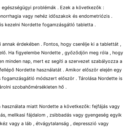
 - egészségügyi problémák . Ezek a következők :
norrhagia vagy nehéz időszakok és endometriózis .
s kezelni Nordette fogamzásgátló tabletta .
 annak érdekében . Fontos, hogy cserélje ki a tablettát ,
elő. Ha figyelembe Nordette , győződjön meg róla , hogy
n minden nap, mert ez segíti a szervezet szabályozza a
fellépő Nordette használatát . Amikor először elején egy
s fogamzásgátló módszert először . Tárolása Nordette is
tárolni szobahőmérsékleten hő .
a használata miatt Nordette a következők: fejfájás vagy
ás, mellkasi fájdalom , zsibbadás vagy gyengeség egyik
a kéz vagy a láb , étvágytalanság , depresszió vagy