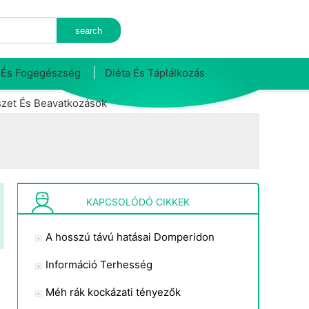
 És Fogegészség
Diéta És Táplálkozás
zet És Beavatkozások
KAPCSOLÓDÓ CIKKEK
A hosszú távú hatásai Domperidon
Információ Terhesség
Méh rák kockázati tényezők