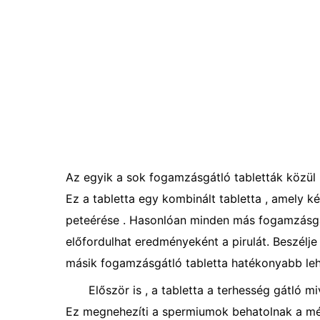
Az egyik a sok fogamzásgátló tabletták közül l
Ez a tabletta egy kombinált tabletta , amely
peteérése . Hasonlóan minden más fogamzásgát
előfordulhat eredményeként a pirulát. Beszélje
másik fogamzásgátló tabletta hatékonyabb leh
Először is , a tabletta a terhesség gátló 
Ez megnehezíti a spermiumok behatolnak a mé