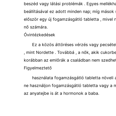
beszéd vagy látási problémák . Egyes mellékh
beállításával ez adott minden nap; míg mások 
először egy új fogamzásgátló tabletta , mive
nő számára.
Óvintézkedések
Ez a közös áttöréses vérzés vagy pecsétel
, mint Nordette . Továbbá , a nők, akik cuko
korábban az emlőrák a családban nem szedhet
Figyelmeztető
használata fogamzásgátló tabletta növeli
ne használjon fogamzásgátló tabletta vagy a mó
az anyatejbe is át a hormonok a baba.