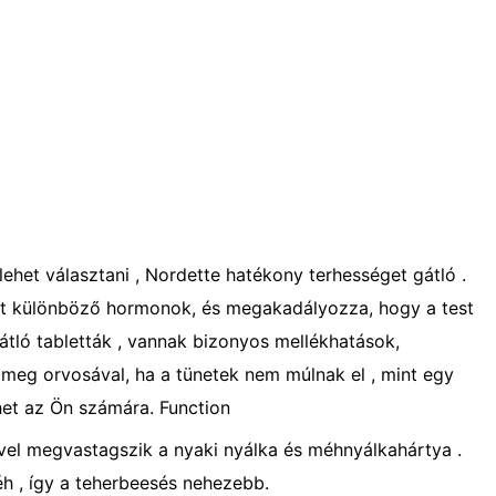
ehet választani , Nordette hatékony terhességet gátló .
 két különböző hormonok, és megakadályozza, hogy a test
ló tabletták , vannak bizonyos mellékhatások,
 meg orvosával, ha a tünetek nem múlnak el , mint egy
et az Ön számára. Function
mivel megvastagszik a nyaki nyálka és méhnyálkahártya .
h , így a teherbeesés nehezebb.